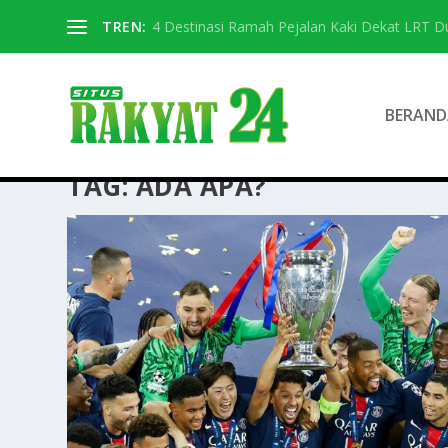
TREN:
4 Destinasi Ramah Pejalan Kaki Dekat LRT D
BERAND
TAG:
ADA APA?