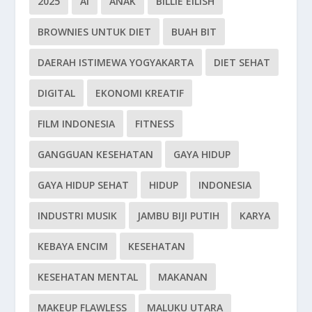
2025
AI
ANAK
BILLIE EILISH
BROWNIES UNTUK DIET
BUAH BIT
DAERAH ISTIMEWA YOGYAKARTA
DIET SEHAT
DIGITAL
EKONOMI KREATIF
FILM INDONESIA
FITNESS
GANGGUAN KESEHATAN
GAYA HIDUP
GAYA HIDUP SEHAT
HIDUP
INDONESIA
INDUSTRI MUSIK
JAMBU BIJI PUTIH
KARYA
KEBAYA ENCIM
KESEHATAN
KESEHATAN MENTAL
MAKANAN
MAKEUP FLAWLESS
MALUKU UTARA