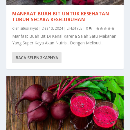
MANFAAT BUAH BIT UNTUK KESEHATAN
TUBUH SECARA KESELURUHAN
oleh
situsrakyat
|
Des 13, 2024
|
LIFESTYLE
|
0
|
Manfaat Buah Bit Di Kenal Karena Salah Satu Makanan
Yang Super Kaya Akan Nutrisi, Dengan Meliputi...
BACA SELENGKAPNYA