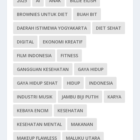
2025
AI
ANAK
BILLIE EILISH
BROWNIES UNTUK DIET
BUAH BIT
DAERAH ISTIMEWA YOGYAKARTA
DIET SEHAT
DIGITAL
EKONOMI KREATIF
FILM INDONESIA
FITNESS
GANGGUAN KESEHATAN
GAYA HIDUP
GAYA HIDUP SEHAT
HIDUP
INDONESIA
INDUSTRI MUSIK
JAMBU BIJI PUTIH
KARYA
KEBAYA ENCIM
KESEHATAN
KESEHATAN MENTAL
MAKANAN
MAKEUP FLAWLESS
MALUKU UTARA