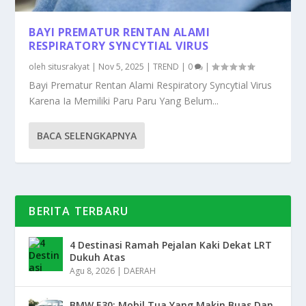
BAYI PREMATUR RENTAN ALAMI
RESPIRATORY SYNCYTIAL VIRUS
oleh
situsrakyat
|
Nov 5, 2025
|
TREND
|
0
|
Bayi Prematur Rentan Alami Respiratory Syncytial Virus
Karena Ia Memiliki Paru Paru Yang Belum...
BACA SELENGKAPNYA
BERITA TERBARU
4 Destinasi Ramah Pejalan Kaki Dekat LRT
Dukuh Atas
Agu 8, 2026
|
DAERAH
BMW E30: Mobil Tua Yang Makin Buas Dan