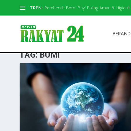
TREN:
Pembersih Botol Bayi Paling Aman & Higienis
BERAND
TAG:
BUMI