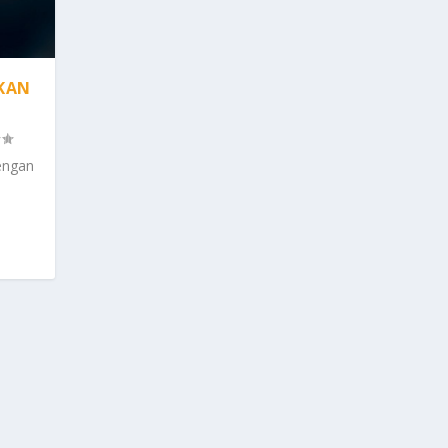
UKAN
engan