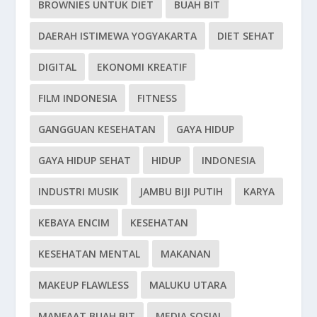
BROWNIES UNTUK DIET
BUAH BIT
DAERAH ISTIMEWA YOGYAKARTA
DIET SEHAT
DIGITAL
EKONOMI KREATIF
FILM INDONESIA
FITNESS
GANGGUAN KESEHATAN
GAYA HIDUP
GAYA HIDUP SEHAT
HIDUP
INDONESIA
INDUSTRI MUSIK
JAMBU BIJI PUTIH
KARYA
KEBAYA ENCIM
KESEHATAN
KESEHATAN MENTAL
MAKANAN
MAKEUP FLAWLESS
MALUKU UTARA
MANFAAT BUAH BIT
MEDIA SOSIAL