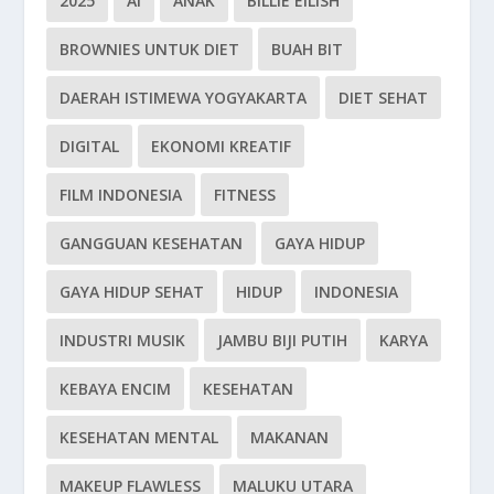
2025
AI
ANAK
BILLIE EILISH
BROWNIES UNTUK DIET
BUAH BIT
DAERAH ISTIMEWA YOGYAKARTA
DIET SEHAT
DIGITAL
EKONOMI KREATIF
FILM INDONESIA
FITNESS
GANGGUAN KESEHATAN
GAYA HIDUP
GAYA HIDUP SEHAT
HIDUP
INDONESIA
INDUSTRI MUSIK
JAMBU BIJI PUTIH
KARYA
KEBAYA ENCIM
KESEHATAN
KESEHATAN MENTAL
MAKANAN
MAKEUP FLAWLESS
MALUKU UTARA