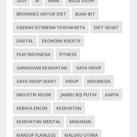
2025
AI
ANAK
BILLIE EILISH
BROWNIES UNTUK DIET
BUAH BIT
DAERAH ISTIMEWA YOGYAKARTA
DIET SEHAT
DIGITAL
EKONOMI KREATIF
FILM INDONESIA
FITNESS
GANGGUAN KESEHATAN
GAYA HIDUP
GAYA HIDUP SEHAT
HIDUP
INDONESIA
INDUSTRI MUSIK
JAMBU BIJI PUTIH
KARYA
KEBAYA ENCIM
KESEHATAN
KESEHATAN MENTAL
MAKANAN
MAKEUP FLAWLESS
MALUKU UTARA