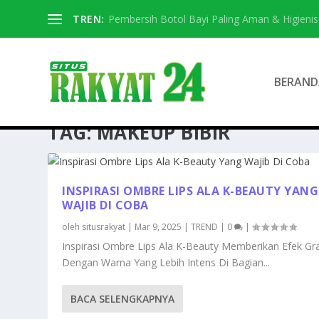
TREN:
Pembersih Botol Bayi Paling Aman & Higienis
BERAND
TAG:
MAKEUP BIBIR
INSPIRASI OMBRE LIPS ALA K-BEAUTY YANG
WAJIB DI COBA
oleh
situsrakyat
|
Mar 9, 2025
|
TREND
|
0
|
Inspirasi Ombre Lips Ala K-Beauty Memberikan Efek Gr
Dengan Warna Yang Lebih Intens Di Bagian...
BACA SELENGKAPNYA