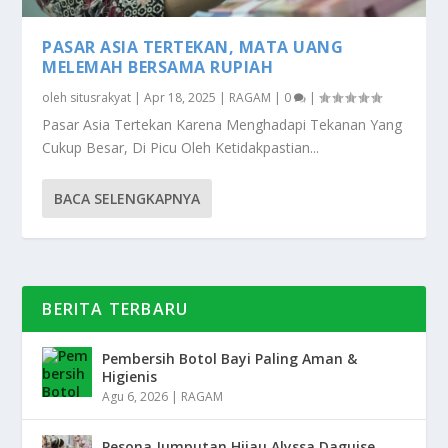
PASAR ASIA TERTEKAN, MATA UANG
MELEMAH BERSAMA RUPIAH
oleh
situsrakyat
|
Apr 18, 2025
|
RAGAM
|
0
|
Pasar Asia Tertekan Karena Menghadapi Tekanan Yang
Cukup Besar, Di Picu Oleh Ketidakpastian...
BACA SELENGKAPNYA
BERITA TERBARU
Pembersih Botol Bayi Paling Aman &
Higienis
Agu 6, 2026
|
RAGAM
Pesona Jumputan Hijau Alyssa Daguise