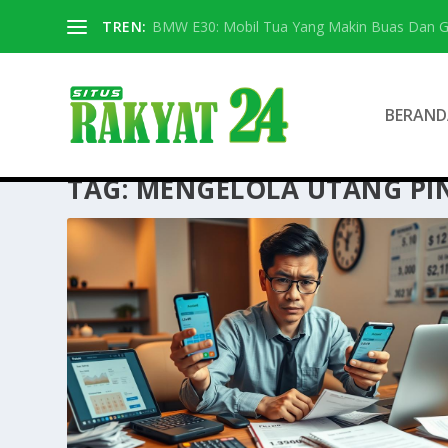
TREN:
BMW E30: Mobil Tua Yang Makin Buas Dan G
BERAND
TAG:
MENGELOLA UTANG PI