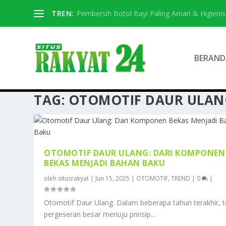
TREN:
Pembersih Botol Bayi Paling Aman & Higienis
BERAND
TAG:
OTOMOTIF DAUR ULAN
OTOMOTIF DAUR ULANG: DARI KOMPONEN
BEKAS MENJADI BAHAN BAKU
oleh
situsrakyat
|
Jun 15, 2025
|
OTOMOTIF
,
TREND
|
0
|
Otomotif Daur Ulang. Dalam beberapa tahun terakhir, t
pergeseran besar menuju prinsip...