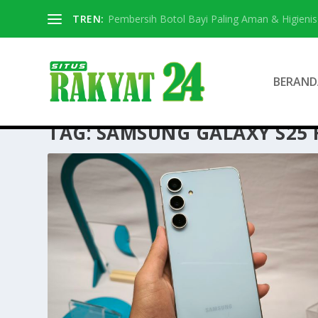
TREN:
Pembersih Botol Bayi Paling Aman & Higienis
BERAND
TAG:
SAMSUNG GALAXY S25 