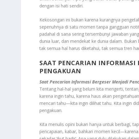
dengan isi hati sendiri.
Kekosongan ini bukan karena kurangnya pengetahua
sepenuhnya di satu momen tanpa gangguan notif
padahal di sana sering tersembunyi jawaban yang
dunia luar, dan mendekat ke dunia dalam. Bukan 
tak semua hal harus diketahui, tak semua tren har
SAAT PENCARIAN INFORMASI 
PENGAKUAN
Saat Pencarian Informasi Bergeser Menjadi Pen
Tentang hal-hal yang belum kita mengerti, tentan
karena ingin tahu, karena haus akan pengetahuan. 
mencari tahu—kita ingin dilihat tahu. Kita ingin d
pengakuan.
Kita menulis opini bukan hanya untuk berbagi, t
pencapaian, kabar, bahkan momen kecil—karena di 
sekadar ‘ikut hadir’. Apa yang dulu dilakukan dala