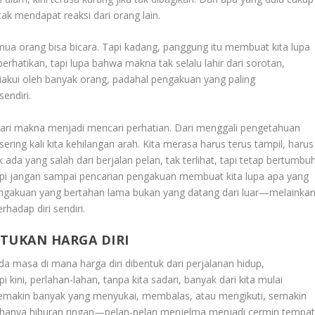
 tak mendapat reaksi dari orang lain.
ua orang bisa bicara. Tapi kadang, panggung itu membuat kita lupa
erhatikan, tapi lupa bahwa makna tak selalu lahir dari sorotan,
 diakui oleh banyak orang, padahal pengakuan yang paling
endiri.
cari makna menjadi mencari perhatian. Dari menggali pengetahuan
ring kali kita kehilangan arah. Kita merasa harus terus tampil, harus
 ada yang salah dari berjalan pelan, tak terlihat, tapi tetap bertumbuh
i. Tapi jangan sampai pencarian pengakuan membuat kita lupa apa yang
pengakuan yang bertahan lama bukan yang datang dari luar—melainka
hadap diri sendiri.
NTUKAN HARGA DIRI
da masa di mana harga diri dibentuk dari perjalanan hidup,
 kini, perlahan-lahan, tanpa kita sadari, banyak dari kita mulai
 Semakin banyak yang menyukai, membalas, atau mengikuti, semakin
la hanya hiburan ringan—pelan-pelan menjelma menjadi cermin tempa