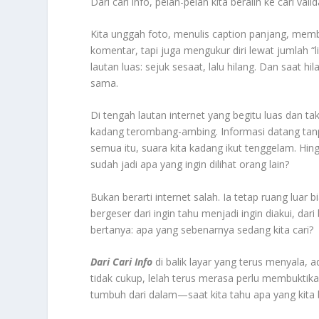
Dari cari info, pelan-pelan kita beralih ke cari valid
Kita unggah foto, menulis caption panjang, me
komentar, tapi juga mengukur diri lewat jumlah “li
lautan luas: sejuk sesaat, lalu hilang. Dan saat hil
sama.
Di tengah lautan internet yang begitu luas dan tak
kadang terombang-ambing. Informasi datang tanpa
semua itu, suara kita kadang ikut tenggelam. Hingg
sudah jadi apa yang ingin dilihat orang lain?
Bukan berarti internet salah. Ia tetap ruang luar
bergeser dari ingin tahu menjadi ingin diakui, dari
bertanya: apa yang sebenarnya sedang kita cari?
Dari Cari Info
di balik layar yang terus menyala, 
tidak cukup, lelah terus merasa perlu membuktikan.
tumbuh dari dalam—saat kita tahu apa yang kita 