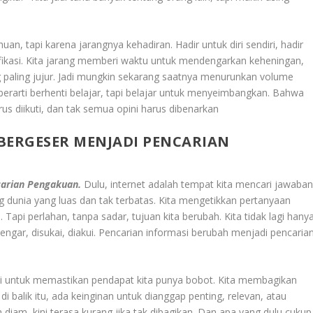
n, tapi karena jarangnya kehadiran. Hadir untuk diri sendiri, hadir
ikasi. Kita jarang memberi waktu untuk mendengarkan keheningan,
 paling jujur. Jadi mungkin sekarang saatnya menurunkan volume
berarti berhenti belajar, tapi belajar untuk menyeimbangkan. Bahwa
us diikuti, dan tak semua opini harus dibenarkan
BERGESER MENJADI PENCARIAN
carian Pengakuan.
Dulu, internet adalah tempat kita mencari jawaban
g dunia yang luas dan tak terbatas. Kita mengetikkan pertanyaan
Tapi perlahan, tanpa sadar, tujuan kita berubah. Kita tidak lagi hany
idengar, disukai, diakui. Pencarian informasi berubah menjadi pencaria
api untuk memastikan pendapat kita punya bobot. Kita membagikan
balik itu, ada keinginan untuk dianggap penting, relevan, atau
m diam, kini terasa kurang jika tak dibagikan. Dan apa yang dulu cukup