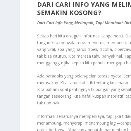
DARI CARI INFO YANG MELI
SEMAKIN KOSONG?
Dari Cari Info Yang Melimpah, Tapi Membuat Dir
Setiap hari kita disuguhi informasi tanpa henti. D
tangan kita menyala terus-menerus, memberi tahu 
yang viral, apa yang harus dibeli, dicoba, dipercay
tak bisa ditutup. Kita merasa tahu banyak hal. T
mengganggu: jika kepala kita penuh, mengapa hati
Ada paradoks yang pelan-pelan terasa nyata. Sem
merasakan. Kita tahu statistik tentang kesehatan
Kita paham soal pentingnya hubungan yang sehat, 
tangan seseorang. Kita hafal kutipan inspiratif, t
tak nampak.
Informasi seharusnya memperkaya, tapi jika tidak d
menampung, menyerap, menampung lagi—tanpa se
untuk bertanya: “Apa yang benar-benar penting bag