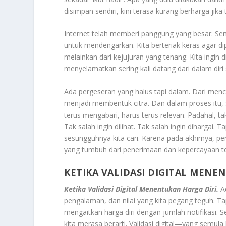
disimpan sendiri, kini terasa kurang berharga jika
Internet telah memberi panggung yang besar. Sem
untuk mendengarkan. Kita berteriak keras agar dip
melainkan dari kejujuran yang tenang. Kita ingin
menyelamatkan sering kali datang dari dalam diri s
Ada pergeseran yang halus tapi dalam. Dari men
menjadi membentuk citra. Dan dalam proses itu, se
terus mengabari, harus terus relevan. Padahal, tak
Tak salah ingin dilihat. Tak salah ingin diharga
sesungguhnya kita cari. Karena pada akhirnya, 
yang tumbuh dari penerimaan dan kepercayaan ter
KETIKA VALIDASI DIGITAL MENE
Ketika Validasi Digital Menentukan Harga Diri.
A
pengalaman, dan nilai yang kita pegang teguh. Tapi
mengaitkan harga diri dengan jumlah notifikasi.
kita merasa berarti. Validasi digital—yang semu