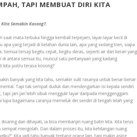
MPAH, TAPI MEMBUAT DIRI KITA
i Kita Semakin Kosong?.
ari saat mata terbuka hingga kembali terpejam, layar-layar kecil di
apa yang terjadi di belahan dunia lain, apa yang sedang tren, siapa
a. Semua tersaji begitu cepat, begitu deras, seperti air dari keran yan
api di antara semua itu, muncul satu pertanyaan yang kadang
 kita justru terasa kosong?
akin banyak yang kita tahu, semakin sulit rasanya untuk benar-benar
 mental. Tapi tak sempat duduk dan mendengarkan isi kepala sendiri.
tapi jari-jari lebih sibuk menggulir layar daripada menggenggam
api lupa bagaimana caranya memeluk diri sendiri di tengah lelah yang
isaring dan dihayati, ia bisa membanjiri ruang batin kita. Kita terus
mpat mengolah. Dan dalam proses itu, kita kehilangan ruang
iku?” Kita jadi tahu banyak tentang orang lain, tapi makin asing