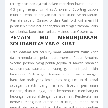
terorganisir dan agresif dalam menekan lawan. Pola 3-
4-3 yang menjadi ciri khas Amorim di Sporting Lisbon
mulai di terapkan dengan baik oleh skuad Setan Merah.
Pemain seperti Garnacho dan Rashford kini memiliki
peran lebih fleksibel, sedangkan lini tengah tampak lebih
solid berkat koordinasi antara Mainoo dan Casemiro.
PEMAIN MU MENUNJUKKAN
SOLIDARITAS YANG KUAT
Para
Pemain MU Menunjukkan Solidaritas Yang Kuat
dalam mendukung pelatih baru mereka, Ruben Amorim.
Setelah periode yang penuh gejolak di bawah manajer
sebelumnya, suasana di ruang ganti kini jauh lebih
harmonis. Kedatangan Amorim membawa semangat
baru dan arah yang lebih jelas bagi tim. Ia di kenal
sebagai pelatih yang memiliki filosofi permainan
modern, disiplin tinggi, serta kemampuan membangun
hubungan personal dengan para pemain. Pendekatan ini
berhasil mengubah atmosfer di klub, di mana para
pemain kini merasa di hargai dan memiliki peran penting