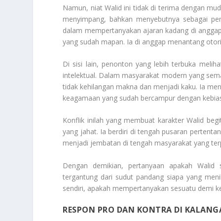
Namun, niat Walid ini tidak di terima dengan 
menyimpang, bahkan menyebutnya sebagai peny
dalam mempertanyakan ajaran kadang di anggap 
yang sudah mapan. Ia di anggap menantang oto
Di sisi lain, penonton yang lebih terbuka melih
intelektual. Dalam masyarakat modern yang semaki
tidak kehilangan makna dan menjadi kaku. Ia menc
keagamaan yang sudah bercampur dengan kebiasaa
Konflik inilah yang membuat karakter Walid begi
yang jahat. Ia berdiri di tengah pusaran pertent
menjadi jembatan di tengah masyarakat yang terp
Dengan demikian, pertanyaan apakah Walid 
tergantung dari sudut pandang siapa yang menil
sendiri, apakah mempertanyakan sesuatu demi ke
RESPON PRO DAN KONTRA DI KALANG