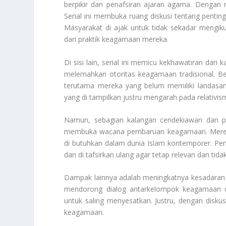
berpikir dan penafsiran ajaran agama. Dengan 
Serial ini membuka ruang diskusi tentang pen
Masyarakat di ajak untuk tidak sekadar mengik
dari praktik keagamaan mereka.
Di sisi lain, serial ini memicu kekhawatiran da
melemahkan otoritas keagamaan tradisional. 
terutama mereka yang belum memiliki landasa
yang di tampilkan justru mengarah pada relativi
Namun, sebagian kalangan cendekiawan dan pe
membuka wacana pembaruan keagamaan. Mereka m
di butuhkan dalam dunia Islam kontemporer. Pe
dan di tafsirkan ulang agar tetap relevan dan ti
Dampak lainnya adalah meningkatnya kesadaran 
mendorong dialog antarkelompok keagamaan 
untuk saling menyesatkan. Justru, dengan disku
keagamaan.