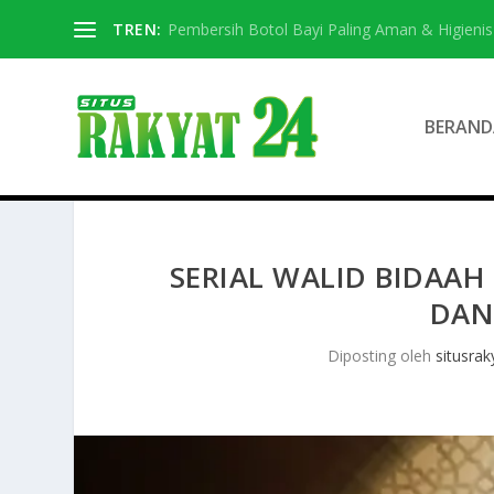
TREN:
Pembersih Botol Bayi Paling Aman & Higienis
BERAND
SERIAL WALID BIDAA
DAN
Diposting oleh
situsrak