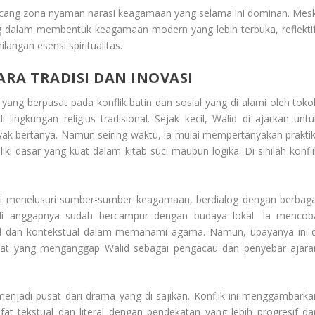
ang zona nyaman narasi keagamaan yang selama ini dominan. Mesk
ing dalam membentuk keagamaan modern yang lebih terbuka, reflektif
angan esensi spiritualitas.
RA TRADISI DAN INOVASI
yang berpusat pada konflik batin dan sosial yang di alami oleh toko
ngkungan religius tradisional. Sejak kecil, Walid di ajarkan untu
ak bertanya. Namun seiring waktu, ia mulai mempertanyakan praktik
i dasar yang kuat dalam kitab suci maupun logika. Di sinilah konfli
ai menelusuri sumber-sumber keagamaan, berdialog dengan berbaga
 di anggapnya sudah bercampur dengan budaya lokal. Ia mencob
al dan kontekstual dalam memahami agama. Namun, upayanya ini d
at yang menganggap Walid sebagai pengacau dan penyebar ajara
enjadi pusat dari drama yang di sajikan. Konflik ini menggambarka
 tekstual dan literal dengan pendekatan yang lebih progresif da