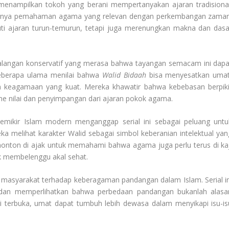
menampilkan tokoh yang berani mempertanyakan ajaran tradisional
tingnya pemahaman agama yang relevan dengan perkembangan zaman
uti ajaran turun-temurun, tetapi juga merenungkan makna dan dasa
ri kalangan konservatif yang merasa bahwa tayangan semacam ini dapa
Beberapa ulama menilai bahwa
Walid Bidaah
bisa menyesatkan umat
n keagamaan yang kuat. Mereka khawatir bahwa kebebasan berpiki
sme nilai dan penyimpangan dari ajaran pokok agama.
mikir Islam modern menganggap serial ini sebagai peluang untu
elihat karakter Walid sebagai simbol keberanian intelektual yan
nonton di ajak untuk memahami bahwa agama juga perlu terus di kaj
dak membelenggu akal sehat.
masyarakat terhadap keberagaman pandangan dalam Islam. Serial in
dan memperlihatkan bahwa perbedaan pandangan bukanlah alasa
si terbuka, umat dapat tumbuh lebih dewasa dalam menyikapi isu-is