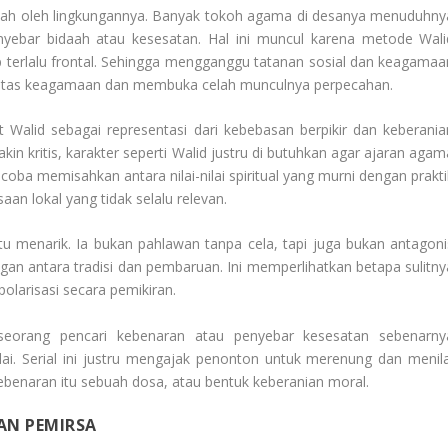
mudah oleh lingkungannya. Banyak tokoh agama di desanya menuduhny
ebar bidaah atau kesesatan. Hal ini muncul karena metode Wali
terlalu frontal. Sehingga mengganggu tatanan sosial dan keagamaa
ritas keagamaan dan membuka celah munculnya perpecahan.
at Walid sebagai representasi dari kebebasan berpikir dan keberania
n kritis, karakter seperti Walid justru di butuhkan agar ajaran agam
oba memisahkan antara nilai-nilai spiritual yang murni dengan prakti
n lokal yang tidak selalu relevan.
tu menarik. Ia bukan pahlawan tanpa cela, tapi juga bukan antagoni
angan antara tradisi dan pembaruan. Ini memperlihatkan betapa sulitny
olarisasi secara pemikiran.
seorang pencari kebenaran atau penyebar kesesatan sebenarny
ai. Serial ini justru mengajak penonton untuk merenung dan menila
benaran itu sebuah dosa, atau bentuk keberanian moral.
AN PEMIRSA