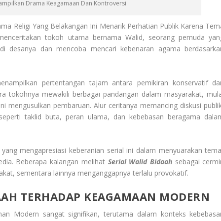
 Tampilkan Drama Keagamaan Dan Kontroversi
a Religi Yang Belakangan Ini Menarik Perhatian Publik Karena Tem
i menceritakan tokoh utama bernama Walid, seorang pemuda yan
n di desanya dan mencoba mencari kebenaran agama berdasarka
nampilkan pertentangan tajam antara pemikiran konservatif da
ra tokohnya mewakili berbagai pandangan dalam masyarakat, mula
rani mengusulkan pembaruan. Alur ceritanya memancing diskusi publik
 seperti taklid buta, peran ulama, dan kebebasan beragama dala
yang mengapresiasi keberanian serial ini dalam menyuarakan tema
edia. Beberapa kalangan melihat
Serial Walid Bidaah
sebagai cermi
akat, sementara lainnya menganggapnya terlalu provokatif.
DAAH TERHADAP KEAGAMAAN MODERN
aman Modern
sangat signifikan, terutama dalam konteks kebebasa