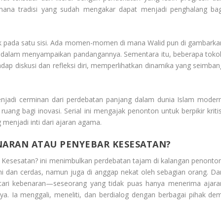
imana tradisi yang sudah mengakar dapat menjadi penghalang bag
hak pada satu sisi. Ada momen-momen di mana Walid pun di gambarka
g dalam menyampaikan pandangannya. Sementara itu, beberapa toko
adap diskusi dan refleksi diri, memperlihatkan dinamika yang seimban
jadi cerminan dari perdebatan panjang dalam dunia Islam modern
ng bagi inovasi. Serial ini mengajak penonton untuk berpikir kritis
g menjadi inti dari ajaran agama.
NARAN ATAU PENYEBAR KESESATAN?
r Kesesatan?
ini menimbulkan perdebatan tajam di kalangan penonton
i dan cerdas, namun juga di anggap nekat oleh sebagian orang. Dar
ncari kebenaran—seseorang yang tidak puas hanya menerima ajara
. Ia menggali, meneliti, dan berdialog dengan berbagai pihak dem