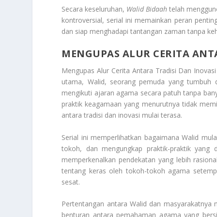
Secara keseluruhan,
Walid Bidaah
telah menggunc
kontroversial, serial ini memainkan peran pent
dan siap menghadapi tantangan zaman tanpa kehil
MENGUPAS ALUR CERITA ANTA
Mengupas Alur Cerita Antara Tradisi Dan Inovasi
utama, Walid, seorang pemuda yang tumbuh di li
mengikuti ajaran agama secara patuh tanpa bany
praktik keagamaan yang menurutnya tidak memilik
antara tradisi dan inovasi mulai terasa.
Serial ini memperlihatkan bagaimana Walid mul
tokoh, dan mengungkap praktik-praktik yang
memperkenalkan pendekatan yang lebih rasion
tentang keras oleh tokoh-tokoh agama setemp
sesat.
Pertentangan antara Walid dan masyarakatnya m
benturan antara pemahaman agama yang bersifat