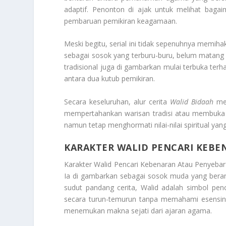
adaptif. Penonton di ajak untuk melihat baga
pembaruan pemikiran keagamaan.
Meski begitu, serial ini tidak sepenuhnya memi
sebagai sosok yang terburu-buru, belum matan
tradisional juga di gambarkan mulai terbuka terh
antara dua kutub pemikiran.
Secara keseluruhan, alur cerita
Walid Bidaah
men
mempertahankan warisan tradisi atau membuka rua
namun tetap menghormati nilai-nilai spiritual yan
KARAKTER WALID PENCARI KEBE
Karakter Walid Pencari Kebenaran Atau Penyeba
Ia di gambarkan sebagai sosok muda yang beran
sudut pandang cerita, Walid adalah simbol pe
secara turun-temurun tanpa memahami esensinya
menemukan makna sejati dari ajaran agama.