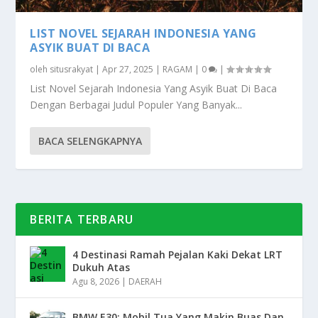
LIST NOVEL SEJARAH INDONESIA YANG
ASYIK BUAT DI BACA
oleh
situsrakyat
|
Apr 27, 2025
|
RAGAM
|
0
|
List Novel Sejarah Indonesia Yang Asyik Buat Di Baca
Dengan Berbagai Judul Populer Yang Banyak...
BACA SELENGKAPNYA
BERITA TERBARU
4 Destinasi Ramah Pejalan Kaki Dekat LRT
Dukuh Atas
Agu 8, 2026
|
DAERAH
BMW E30: Mobil Tua Yang Makin Buas Dan