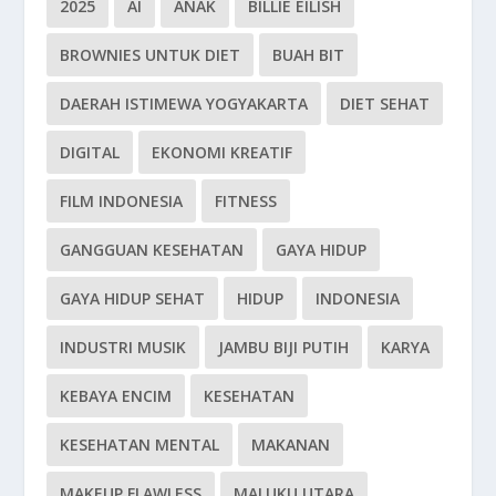
2025
AI
ANAK
BILLIE EILISH
BROWNIES UNTUK DIET
BUAH BIT
DAERAH ISTIMEWA YOGYAKARTA
DIET SEHAT
DIGITAL
EKONOMI KREATIF
FILM INDONESIA
FITNESS
GANGGUAN KESEHATAN
GAYA HIDUP
GAYA HIDUP SEHAT
HIDUP
INDONESIA
INDUSTRI MUSIK
JAMBU BIJI PUTIH
KARYA
KEBAYA ENCIM
KESEHATAN
KESEHATAN MENTAL
MAKANAN
MAKEUP FLAWLESS
MALUKU UTARA