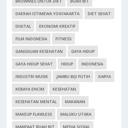
BROWNIES UNTUK DIET
BUAH BIT
DAERAH ISTIMEWA YOGYAKARTA
DIET SEHAT
DIGITAL
EKONOMI KREATIF
FILM INDONESIA
FITNESS
GANGGUAN KESEHATAN
GAYA HIDUP
GAYA HIDUP SEHAT
HIDUP
INDONESIA
INDUSTRI MUSIK
JAMBU BIJI PUTIH
KARYA
KEBAYA ENCIM
KESEHATAN
KESEHATAN MENTAL
MAKANAN
MAKEUP FLAWLESS
MALUKU UTARA
MANFAAT BUAH BIT
MEDIA SOSIAL