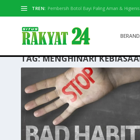
TREN:
Pembersih Botol Bayi Paling Aman & Higienis
BERAND
TAG:
MENGHINARI KEBIASA