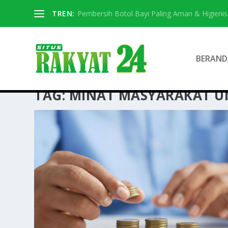
TREN:
Pembersih Botol Bayi Paling Aman & Higienis
BERAND
TAG:
MINAT MASYARAKAT 