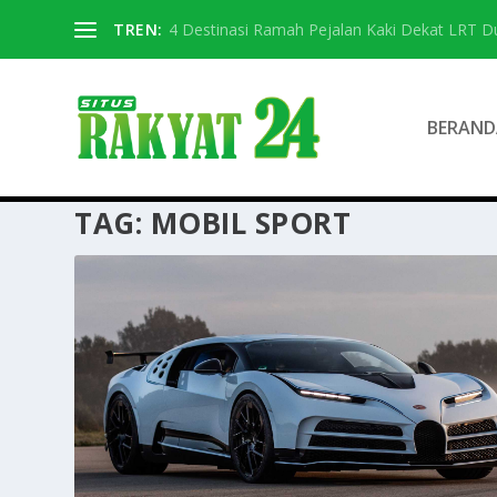
TREN:
4 Destinasi Ramah Pejalan Kaki Dekat LRT D
BERAND
TAG:
MOBIL SPORT