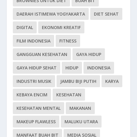
BROWNIES UNTUK DIET
BUAH BIT
DAERAH ISTIMEWA YOGYAKARTA
DIET SEHAT
DIGITAL
EKONOMI KREATIF
FILM INDONESIA
FITNESS
GANGGUAN KESEHATAN
GAYA HIDUP
GAYA HIDUP SEHAT
HIDUP
INDONESIA
INDUSTRI MUSIK
JAMBU BIJI PUTIH
KARYA
KEBAYA ENCIM
KESEHATAN
KESEHATAN MENTAL
MAKANAN
MAKEUP FLAWLESS
MALUKU UTARA
MANFAAT BUAH BIT
MEDIA SOSIAL