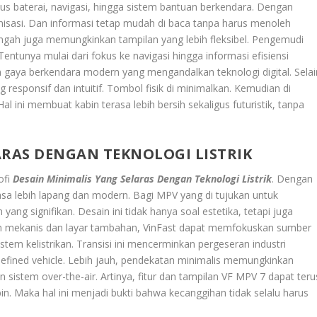
s baterai, navigasi, hingga sistem bantuan berkendara. Dengan
tomisasi. Dan informasi tetap mudah di baca tanpa harus menoleh
r tengah juga memungkinkan tampilan yang lebih fleksibel. Pengemudi
ntunya mulai dari fokus ke navigasi hingga informasi efisiensi
gan gaya berkendara modern yang mengandalkan teknologi digital. Selai
 responsif dan intuitif. Tombol fisik di minimalkan. Kemudian di
al ini membuat kabin terasa lebih bersih sekaligus futuristik, tanpa
ARAS DENGAN TEKNOLOGI LISTRIK
ofi
Desain Minimalis Yang Selaras Dengan Teknologi Listrik
. Dengan
asa lebih lapang dan modern. Bagi MPV yang di tujukan untuk
ang signifikan. Desain ini tidak hanya soal estetika, tetapi juga
n mekanis dan layar tambahan, VinFast dapat memfokuskan sumber
em kelistrikan. Transisi ini mencerminkan pergeseran industri
efined vehicle. Lebih jauh, pendekatan minimalis memungkinkan
 sistem over-the-air. Artinya, fitur dan tampilan VF MPV 7 dapat teru
n. Maka hal ini menjadi bukti bahwa kecanggihan tidak selalu harus