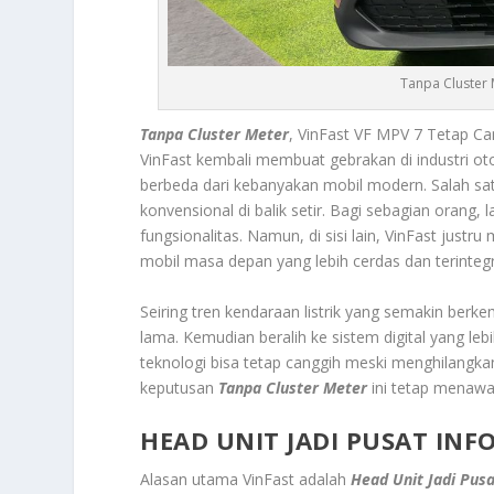
Tanpa Cluster 
Tanpa Cluster Meter
, VinFast VF MPV 7 Tetap C
VinFast kembali membuat gebrakan di industri o
berbeda dari kebanyakan mobil modern. Salah sa
konvensional di balik setir. Bagi sebagian orang,
fungsionalitas. Namun, di sisi lain, VinFast justr
mobil masa depan yang lebih cerdas dan terintegr
Seiring tren kendaraan listrik yang semakin be
lama. Kemudian beralih ke sistem digital yang le
teknologi bisa tetap canggih meski menghilangkan
keputusan
Tanpa Cluster Meter
ini tetap menaw
HEAD UNIT JADI PUSAT IN
Alasan utama VinFast adalah
Head Unit Jadi Pus