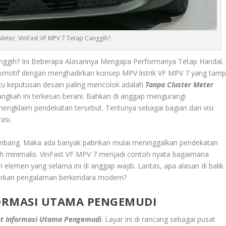
Meter, VinFast VF MPV 7 Tetap Canggih?
anggih? Ini Beberapa Alasannya Mengapa Performanya Tetap Handal.
tomotif dengan menghadirkan konsep MPV listrik VF MPV 7 yang tampi
tu keputusan desain paling mencolok adalah
Tanpa Cluster Meter
 langkah ini terkesan berani. Bahkan di anggap mengurangi
u mengklaim pendekatan tersebut. Tentunya sebagai bagian dari visi
asi.
rkembang. Maka ada banyak pabrikan mulai meninggalkan pendekatan
bih minimalis. VinFast VF MPV 7 menjadi contoh nyata bagaimana
 elemen yang selama ini di anggap wajib. Lantas, apa alasan di balik
arkan pengalaman berkendara modern?
FORMASI UTAMA PENGEMUDI
at Informasi Utama Pengemudi
. Layar ini di rancang sebagai pusat