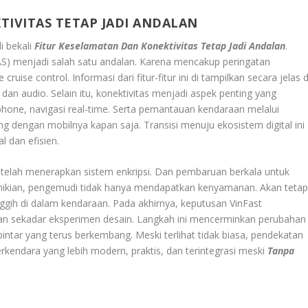
TIVITAS TETAP JADI ANDALAN
i bekali
Fitur Keselamatan Dan Konektivitas Tetap Jadi Andalan
.
S) menjadi salah satu andalan. Karena mencakup peringatan
ruise control. Informasi dari fitur-fitur ini di tampilkan secara jelas d
 dan audio. Selain itu, konektivitas menjadi aspek penting yang
phone, navigasi real-time. Serta pemantauan kendaraan melalui
 dengan mobilnya kapan saja. Transisi menuju ekosistem digital ini
 dan efisien.
 telah menerapkan sistem enkripsi. Dan pembaruan berkala untuk
ikian, pengemudi tidak hanya mendapatkan kenyamanan. Akan tetap
gih di dalam kendaraan. Pada akhirnya, keputusan VinFast
an sekadar eksperimen desain. Langkah ini mencerminkan perubahan
intar yang terus berkembang. Meski terlihat tidak biasa, pendekatan
kendara yang lebih modern, praktis, dan terintegrasi meski
Tanpa