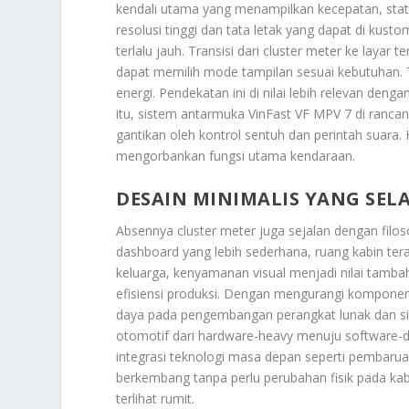
kendali utama yang menampilkan kecepatan, statu
resolusi tinggi dan tata letak yang dapat di kus
terlalu jauh. Transisi dari cluster meter ke laya
dapat memilih mode tampilan sesuai kebutuhan. Te
energi. Pendekatan ini di nilai lebih relevan den
itu, sistem antarmuka VinFast VF MPV 7 di rancang
gantikan oleh kontrol sentuh dan perintah suara. H
mengorbankan fungsi utama kendaraan.
DESAIN MINIMALIS YANG SEL
Absennya cluster meter juga sejalan dengan filos
dashboard yang lebih sederhana, ruang kabin ter
keluarga, kenyamanan visual menjadi nilai tambah y
efisiensi produksi. Dengan mengurangi kompone
daya pada pengembangan perangkat lunak dan sist
otomotif dari hardware-heavy menuju software-d
integrasi teknologi masa depan seperti pembaruan
berkembang tanpa perlu perubahan fisik pada kabi
terlihat rumit.