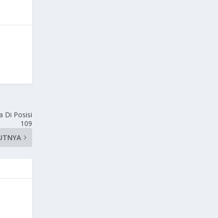
a Di Posisi
109
UTNYA