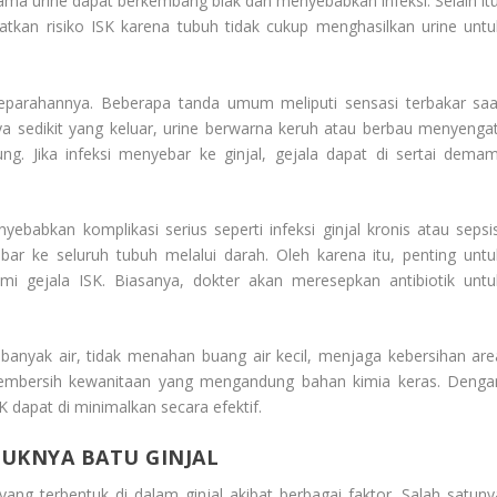
ama urine dapat berkembang biak dan menyebabkan infeksi. Selain itu
atkan risiko ISK karena tubuh tidak cukup menghasilkan urine untu
 keparahannya. Beberapa tanda umum meliputi sensasi terbakar saa
nya sedikit yang keluar, urine berwarna keruh atau berbau menyengat
ng. Jika infeksi menyebar ke ginjal, gejala dapat di sertai demam
yebabkan komplikasi serius seperti infeksi ginjal kronis atau sepsis
bar ke seluruh tubuh melalui darah. Oleh karena itu, penting untu
i gejala ISK. Biasanya, dokter akan meresepkan antibiotik untu
anyak air, tidak menahan buang air kecil, menjaga kebersihan are
pembersih kewanitaan yang mengandung bahan kimia keras. Denga
K dapat di minimalkan secara efektif.
UKNYA BATU GINJAL
ang terbentuk di dalam ginjal akibat berbagai faktor. Salah satuny