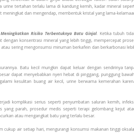
 urine tertahan terlalu lama di kandung kemih, kadar mineral sepert
apat meningkat dan mengendap, membentuk kristal yang lama-kelamaa
m
Meningkatkan Risiko Terbentuknya Batu Ginjal
. Ketika tubuh tida
at dengan konsentrasi mineral yang lebih tinggi, mempercepat prose
 atau sering mengonsumsi minuman berkafein dan berkarbonasi lebi
ukurannya. Batu kecil mungkin dapat keluar dengan sendirinya tanp
h besar dapat menyebabkan nyeri hebat di pinggang, punggung bawah
ngalami kesulitan buang air kecil, urine berwarna kemerahan karen
terjadi komplikasi serius seperti penyumbatan saluran kemih, infeksi
s yang parah, prosedur medis seperti terapi gelombang kejut ata
urkan atau mengangkat batu yang terlalu besar.
m cukup air setiap hari, mengurangi konsumsi makanan tinggi oksala