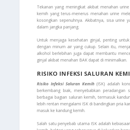
Tekanan yang meningkat akibat menahan urine
kemih yang terus-menerus menahan urine melebih
kosongkan sepenuhnya. Akibatnya, sisa urine y
dalam jangka panjang.
Untuk menjaga kesehatan ginjal, penting unt
dengan minum air yang cukup. Selain itu, menj
alkohol berlebihan juga dapat membantu menceg
ginjal akibat menahan BAK dapat di minimalkan.
RISIKO INFEKSI SALURAN KEM
Risiko Infeksi Saluran Kemih
(ISK) adalah kond
berkembang biak, menyebabkan peradangan ser
berbagai bagian saluran kemih, termasuk kandung ke
lebih rentan mengalami ISK di bandingkan pria ka
masuk ke kandung kemih.
Salah satu penyebab utama ISK adalah kebiasaan 