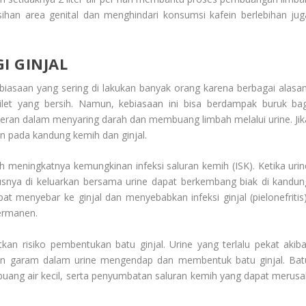
sihan area genital dan menghindari konsumsi kafein berlebihan jug
I GINJAL
iasaan yang sering di lakukan banyak orang karena berbagai alasan
ilet yang bersih. Namun, kebiasaan ini bisa berdampak buruk bag
rperan dalam menyaring darah dan membuang limbah melalui urine. Jik
an pada kandung kemih dan ginjal.
 meningkatnya kemungkinan infeksi saluran kemih (ISK). Ketika urin
usnya di keluarkan bersama urine dapat berkembang biak di kandun
apat menyebar ke ginjal dan menyebabkan infeksi ginjal (pielonefritis)
ermanen.
an risiko pembentukan batu ginjal. Urine yang terlalu pekat akiba
dan garam dalam urine mengendap dan membentuk batu ginjal. Bat
 buang air kecil, serta penyumbatan saluran kemih yang dapat merusa