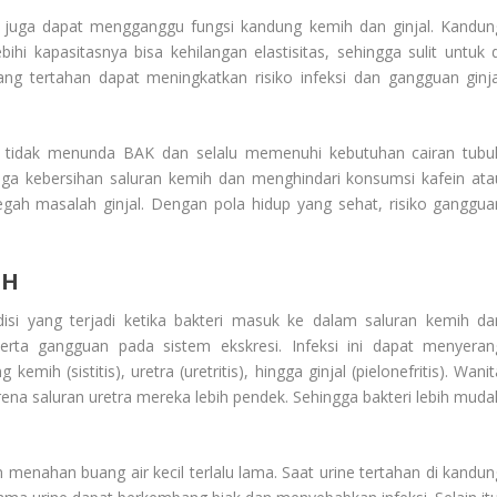
 juga dapat mengganggu fungsi kandung kemih dan ginjal. Kandun
i kapasitasnya bisa kehilangan elastisitas, sehingga sulit untuk d
ang tertahan dapat meningkatkan risiko infeksi dan gangguan ginja
uk tidak menunda BAK dan selalu memenuhi kebutuhan cairan tubu
aga kebersihan saluran kemih dan menghindari konsumsi kafein ata
ah masalah ginjal. Dengan pola hidup yang sehat, risiko ganggua
IH
isi yang terjadi ketika bakteri masuk ke dalam saluran kemih da
ta gangguan pada sistem ekskresi. Infeksi ini dapat menyeran
mih (sistitis), uretra (uretritis), hingga ginjal (pielonefritis). Wani
rena saluran uretra mereka lebih pendek. Sehingga bakteri lebih muda
menahan buang air kecil terlalu lama. Saat urine tertahan di kandun