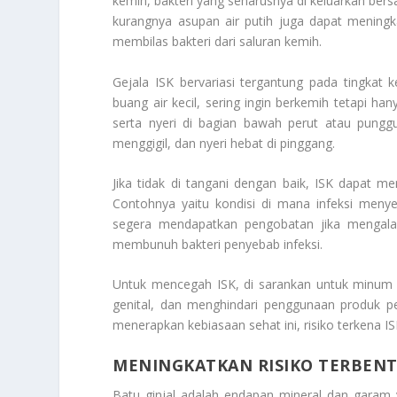
kemih, bakteri yang seharusnya di keluarkan bers
kurangnya asupan air putih juga dapat meningk
membilas bakteri dari saluran kemih.
Gejala ISK bervariasi tergantung pada tingkat
buang air kecil, sering ingin berkemih tetapi ha
serta nyeri di bagian bawah perut atau punggu
menggigil, dan nyeri hebat di pinggang.
Jika tidak di tangani dengan baik, ISK dapat men
Contohnya yaitu kondisi di mana infeksi menye
segera mendapatkan pengobatan jika mengalam
membunuh bakteri penyebab infeksi.
Untuk mencegah ISK, di sarankan untuk minum b
genital, dan menghindari penggunaan produk 
menerapkan kebiasaan sehat ini, risiko terkena IS
MENINGKATKAN RISIKO TERBENT
Batu ginjal adalah endapan mineral dan garam y