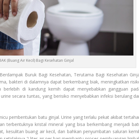
K (Buang Air Kecil) Bagi Kesehatan Ginjal
 Berdampak Buruk Bagi Kesehatan, Terutama Bagi Kesehatan Ginja
lama, bakteri di dalamnya dapat berkembang biak, meningkatkan risik
kanan berlebih di kandung kemih dapat menyebabkan gangguan pad
urine secara tuntas, yang berisiko menyebabkan infeksi berulang da
cu pembentukan batu ginjal. Urine yang terlalu pekat akibat tertaha
 terbentuknya kristal mineral yang bisa berkembang menjadi bat
at, kesulitan buang air kecil, dan bahkan penyumbatan saluran kemi
m setidaknya 2 liter air per hari membantu proses pembuangan limba