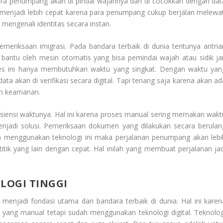
Para penumpang akan di pindai wajahnya dan di cocokkan dengan dat
g menjadi lebih cepat karena para penumpang cukup berjalan melewat
mengenali identitas secara instan.
pemeriksaan imigrasi. Pada bandara terbaik di dunia tentunya antria
i bantu oleh mesin otomatis yang bisa pemindai wajah atau sidik jar
oses ini hanya membutuhkan waktu yang singkat. Dengan waktu yan
data akan di verifikasi secara digital. Tapi tenang saja karena akan a
an keamanan.
fisiensi waktunya. Hal ini karena proses manual sering memakan wakt
menjadi solusi. Pemeriksaan dokumen yang dilakukan secara berulan
 menggunakan teknologi ini maka perjalanan penumpang akan lebi
 titik yang lain dengan cepat. Hal inilah yang membuat perjalanan jad
LOGI TINGGI
menjadi fondasi utama dari bandara terbaik di dunia. Hal ini karen
yang manual tetapi sudah menggunakan teknologi digital. Teknolog