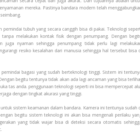
a ancaman secara cepat dan juga akurat. Dan tujuannya adalah untu
kenyamanan mereka. Pastinya bandara modern telah menggabungka
 seimbang.
in pemindai tubuh yang secara canggih bisa di pakai. Teknologi sepert
 tanpa melakukan kontak fisik dengan penumpang. Dengan begit
an juga nyaman sehingga penumpang tidak perlu lagi melakuka
ngurangi resiko kesalahan dari manusia sehingga hal tersebut bisa d
emindai bagasi yang sudah berteknologi tinggi. Sistem ini tentuny
engan begitu tentunya tidak akan ada lagi ancaman yang bisa terliha
uka tas anda. penggunaan teknologi seperti ini bisa mempercepat alu
jaga dengan tingkat akurasi yang tinggi.
r untuk sistem keamanan dalam bandara. Kamera ini tentunya sudah d
engan begitu sistem teknologi ini akan bisa mengenali perilaku yan
erakan yang tidak wajar bisa di deteksi secara otomatis sehingg
.