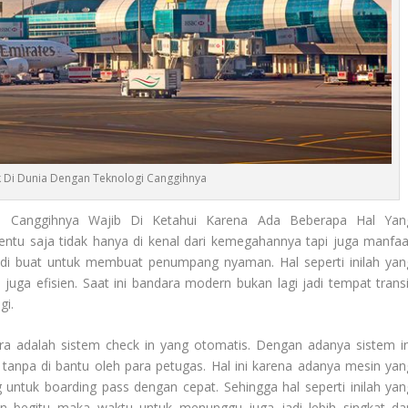
 Di Dunia Dengan Teknologi Canggihnya
 Canggihnya Wajib Di Ketahui Karena Ada Beberapa Hal Yan
entu saja tidak hanya di kenal dari kemegahannya tapi juga manfaa
a di buat untuk membuat penumpang nyaman. Hal seperti inilah yan
juga efisien. Saat ini bandara modern bukan lagi jadi tempat transi
gi.
ra adalah sistem check in yang otomatis. Dengan adanya sistem in
anpa di bantu oleh para petugas. Hal ini karena adanya mesin yan
ntuk boarding pass dengan cepat. Sehingga hal seperti inilah yan
n begitu maka waktu untuk menunggu juga jadi lebih singkat da