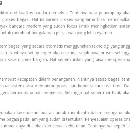
I
aktor dari kualitas bandara tersebut. Tentunya para penumpang aka
proses bagasi. Hal ini karena proses yang lama bisa menimbulka
anyak bandara modern yang sudah fokus untuk meningkatkan siste
lah untuk membuat pengalaman perjalanan yang lebih nyaman.
em bagasi yang secara otomatis menggunakan teknologi yang tinggi
sien. Nantinya setiap koper akan dipindai sejak awal proses sehingg
gan sistem penerbangan. Hal seperti inilah yang bisa mempercepa
 membuat kecepatan dalam penanganan. Nantinya setiap bagasi tent
embuat sistem bisa memantau posisi dari koper secara real time. Da
gera bertindak untuk mengecek. Sehingga hal seperti ini tidak aka
gunakan kecerdasan buatan untuk membantu dalam mengatur alu
lume bagasi pada jam yang sudah di tentukan. Penyesuaian operasiona
sumber daya di alokasikan sesuai kebutuhan. Tentunya hal seperti in