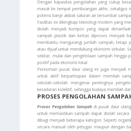
Dengan kapasitas pengolahan yang cukup besa
masuk ke tempat pembuangan akhir, sekaligus m
potensi banjir akibat saluran air tersumbat sampa
Fasilitas ini dilengkapi teknologi modern yang m
diolah menjadi kompos yang dapat dimanfaatk
sampah plastik dan kertas diproses menjadi ba
membantu mengurangi jumlah sampah, tetapi ju
atau dijual untuk mendukung ekonomi sirkular. Se
sekitar, mulai dari pengelolaan sampah hingga
positif pada ekonomi lokal.
Peresmian pusat daur ulang ini juga menjadi
untuk aktif berpartisipasi dalam memilah sa
sekolah-sekolah mengenai pentingnya pengel
kesadaran kolektif, sehingga budaya memilah da
PROSES PENGOLAHAN SAMPA
Proses Pengolahan Sampah
di pusat daur ulang
untuk memastikan sampah dapat diolah secara o
dibagi menjadi beberapa kategori. Seperti organik
secara manual oleh petugas maupun dengan ba