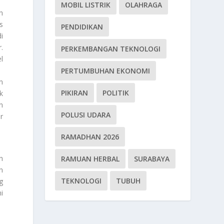
MOBIL LISTRIK
OLAHRAGA
h
s
PENDIDIKAN
i
.
PERKEMBANGAN TEKNOLOGI
l
PERTUMBUHAN EKONOMI
n
PIKIRAN
POLITIK
k
n
POLUSI UDARA
r
RAMADHAN 2026
h
RAMUAN HERBAL
SURABAYA
n
TEKNOLOGI
TUBUH
g
i