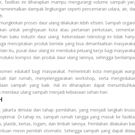
r, fasilitas ini diharapkan mampu mengurangi volume sampah yan
eminimalkan dampak lingkungan seperti pencemaran udara, air, da
h.
emungkinkan proses daur ulang dilakukan lebih efisien. Sampah organi
an untuk penghijauan kota atau pertanian perkotaan, sementar
han baku industri daur ulang. Keberadaan teknologi ini tidak hany
ga menciptakan produk bernilai yang bisa dimanfaatkan masyaraka
lain itu, pusat daur ulang ini membuka peluang kerja bagi masyaraka
 produksi kompos dan produk daur ulang lainnya, sehingga berdampa
 momen edukatif bagi masyarakat. Pemerintah kota mengajak warg
mpah dari rumah, menyelenggarakan workshop, serta mengedukas
olaan sampah yang baik. Hal ini diharapkan dapat menumbuhka
n mendaur ulang sampah menjadi kebiasaan sehari-hari.
H
 Jakarta dimulai dari tahap pemilahan, yang menjadi langkah krusia
ptimal. Di tahap ini, sampah rumah tangga yang masuk ke fasilita
, plastik, kertas, logam, dan limbah lainnya. Pemilahan dilakukan bai
ntuan mesin pemilah otomatis. Sehingga sampah yang dapat didau