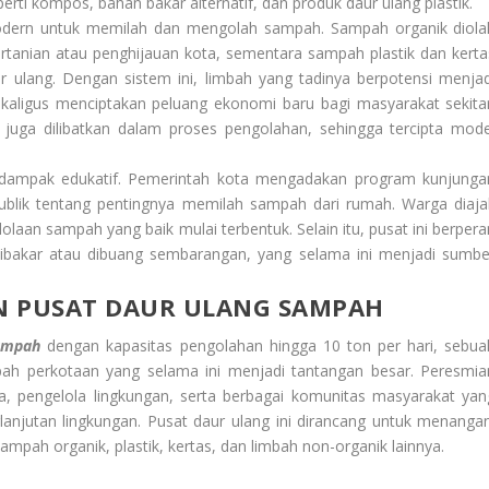
ti kompos, bahan bakar alternatif, dan produk daur ulang plastik.
i modern untuk memilah dan mengolah sampah. Sampah organik diola
tanian atau penghijauan kota, sementara sampah plastik dan kerta
r ulang. Dengan sistem ini, limbah yang tadinya berpotensi menjad
ekaligus menciptakan peluang ekonomi baru bagi masyarakat sekitar
juga dilibatkan dalam proses pengolahan, sehingga tercipta mode
i dampak edukatif. Pemerintah kota mengadakan program kunjunga
blik tentang pentingnya memilah sampah dari rumah. Warga diaja
lolaan sampah yang baik mulai terbentuk. Selain itu, pusat ini berpera
bakar atau dibuang sembarangan, yang selama ini menjadi sumbe
N PUSAT DAUR ULANG SAMPAH
ampah
dengan kapasitas pengolahan hingga 10 ton per hari, sebua
ah perkotaan yang selama ini menjadi tantangan besar. Peresmia
kota, pengelola lingkungan, serta berbagai komunitas masyarakat yan
lanjutan lingkungan. Pusat daur ulang ini dirancang untuk menangan
pah organik, plastik, kertas, dan limbah non-organik lainnya.