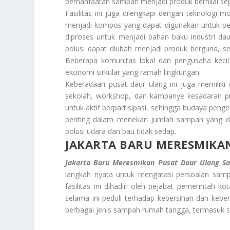
pemanfaatan sampah menjadi produk bernilai seper
Fasilitas ini juga dilengkapi dengan teknolog
menjadi kompos yang dapat digunakan untuk per
diproses untuk menjadi bahan baku industri dau
polusi dapat diubah menjadi produk berguna, s
Beberapa komunitas lokal dan pengusaha kecil 
ekonomi sirkular yang ramah lingkungan.
Keberadaan pusat daur ulang ini juga memilik
sekolah, workshop, dan kampanye kesadaran pu
untuk aktif berpartisipasi, sehingga budaya penge
penting dalam menekan jumlah sampah yang di
polusi udara dan bau tidak sedap.
JAKARTA BARU MERESMIKA
Jakarta Baru Meresmikan Pusat Daur Ulang S
langkah nyata untuk mengatasi persoalan samp
fasilitas ini dihadiri oleh pejabat pemerintah 
selama ini peduli terhadap kebersihan dan keber
berbagai jenis sampah rumah tangga, termasuk sam