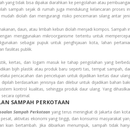
mbah yang tidak bisa dipakai diarahkan ke pengolahan atau pembuanga
lah sampah sejak di rumah juga mendukung kelancaran proses ini
mudah diolah dan mengurangi risiko pencemaran silang antar jeni
 makanan, daun, atau limbah kebun diolah menjadi kompos. Sampah in
 dengan menggunakan mikroorganisme tertentu untuk mempercepa
igunakan sebagai pupuk untuk penghijauan kota, lahan pertania
fasilitas publik.
astik, kertas, dan logam masuk ke tahap pengolahan yang berbeda
jadikan bijih plastik atau produk baru seperti tas, tempat sampah, da
elalui pencacahan dan pencelupan untuk dijadikan kertas daur ulang
ipilah berdasarkan jenisnya dan dilebur untuk dijadikan bahan bak
n sistem kontrol kualitas, sehingga produk daur ulang. Yang dihasilka
secara optimal.
ALAN SAMPAH PERKOTAAN
rsoalan Sampah Perkotaan
yang terus meningkat di Jakarta dan kota
pesat, aktivitas ekonomi yang tinggi, dan konsumsi masyarakat yan
i kian bertambah. Jika dibiarkan menumpuk, sampah tidak hany