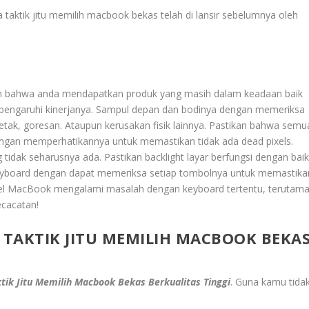
dia taktik jitu memilih macbook bekas telah di lansir sebelumnya oleh
kan bahwa anda mendapatkan produk yang masih dalam keadaan baik
pengaruhi kinerjanya. Sampul depan dan bodinya dengan memeriksa
tak, goresan. Ataupun kerusakan fisik lainnya. Pastikan bahwa semu
 dengan memperhatikannya untuk memastikan tidak ada dead pixels.
ng tidak seharusnya ada. Pastikan backlight layar berfungsi dengan baik
Keyboard dengan dapat memeriksa setiap tombolnya untuk memastika
el MacBook mengalami masalah dengan keyboard tertentu, terutam
ecacatan!
IA TAKTIK JITU MEMILIH MACBOOK BEKA
aktik Jitu Memilih Macbook Bekas Berkualitas Tinggi
.
Guna kamu tida