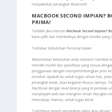
menjalankan perangkat Bluetooth.
MACBOOK SECOND IMPIAN? B
PRIMA!
Terlebih jika mencari
Macbook Second Impian? Bo
kamu pilih dan membelinya dengan kondisi yang m
Tentukan Kebutuhan Personal Kalian
Menentukan kebutuhan anda sebelum membeli M
memilih model dan spesifikasi yang sesuai dengan
penggunaan dengan mempertimbangkan jenis kegi
tersebut. Apakah itu untuk tugas sehari-hari, pe
perangkat lunak, atau kegiatan khusus lainnya. T
MacBook dengan level kinerja yang di perlukan un
menjelajahi web dan mengirim email. Mungkin mo
mencukupi. Namun, untuk tugas berat.
Contohnya seperti pengeditan video atau desain 3