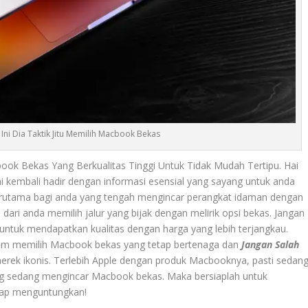
! Ini Dia Taktik Jitu Memilih Macbook Bekas
acbook Bekas Yang Berkualitas Tinggi Untuk Tidak Mudah Tertipu. Hai
 kembali hadir dengan informasi esensial yang sayang untuk anda
. Terutama bagi anda yang tengah mengincar perangkat idaman dengan
dari anda memilih jalur yang bijak dengan melirik opsi bekas. Jangan
 untuk mendapatkan kualitas dengan harga yang lebih terjangkau.
k dalam memilih Macbook bekas yang tetap bertenaga dan
Jangan Salah
erek ikonis. Terlebih Apple dengan produk Macbooknya, pasti sedan
ng sedang mengincar Macbook bekas. Maka bersiaplah untuk
etap menguntungkan!