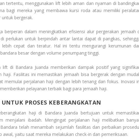
tan tertentu, menggunakan lift lebih aman dan nyaman di bandingka
tama bagi mereka yang membawa kursi roda atau memiliki peralata
 untuk bergerak.
uga berperan dalam meningkatkan efisiensi alur pergerakan jemaah d
di perlukan untuk berpindah antar lantai dapat di pangkas, sehingg
lebih cepat dan teratur. Hal ini tentu mengurangi kerumunan da
i bandara besar dengan volume penumpang tinggi.
lift di Bandara Juanda memberikan dampak positif yang signifika
 haji. Fasilitas ini memastikan jemaah bisa bergerak dengan muda
 memulai perjalanan haji dengan lebih tenang dan fokus. Inovasi in
mberikan pelayanan terbaik bagi para jemaah haji.
 UNTUK PROSES KEBERANGKATAN
eberangkatan
haji di Bandara Juanda bertujuan untuk memastika
 menjalani ibadah. Mengingat perjalanan haji melibatkan banya
. Bandara telah menambah sejumlah fasilitas dan perbaikan prosedu
awal, yaitu saat mereka melakukan check-in dan pemeriksaan.