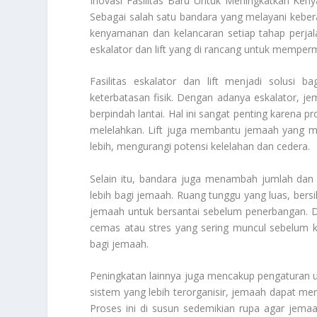
Inovasi Fasilitas Baru Untuk Meningkatkan Ke
Sebagai salah satu bandara yang melayani keber
kenyamanan dan kelancaran setiap tahap perjal
eskalator dan lift yang di rancang untuk mempe
Fasilitas eskalator dan lift menjadi solusi 
keterbatasan fisik. Dengan adanya eskalator, je
berpindah lantai. Hal ini sangat penting karena p
melelahkan. Lift juga membantu jemaah yang 
lebih, mengurangi potensi kelelahan dan cedera.
Selain itu, bandara juga menambah jumlah dan
lebih bagi jemaah. Ruang tunggu yang luas, be
jemaah untuk bersantai sebelum penerbangan. D
cemas atau stres yang sering muncul sebelum k
bagi jemaah.
Peningkatan lainnya juga mencakup pengaturan ul
sistem yang lebih terorganisir, jemaah dapat me
Proses ini di susun sedemikian rupa agar jema