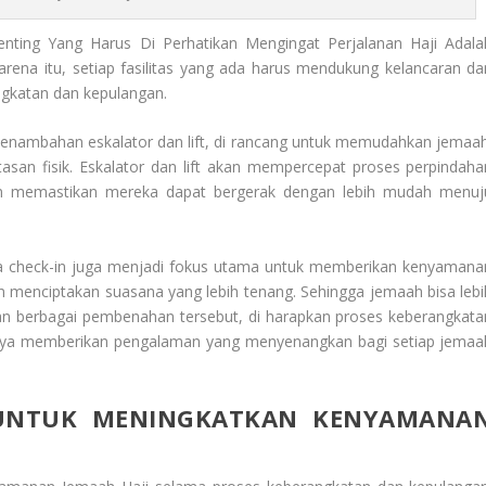
ting Yang Harus Di Perhatikan Mengingat Perjalanan Haji Adala
rena itu, setiap fasilitas yang ada harus mendukung kelancaran da
gkatan dan kepulangan.
i penambahan eskalator dan lift, di rancang untuk memudahkan jemaah
tasan fisik. Eskalator dan lift akan mempercepat proses perpindaha
dan memastikan mereka dapat bergerak dengan lebih mudah menuj
rea check-in juga menjadi fokus utama untuk memberikan kenyamana
n menciptakan suasana yang lebih tenang. Sehingga jemaah bisa lebi
n berbagai pembenahan tersebut, di harapkan proses keberangkata
tentunya memberikan pengalaman yang menyenangkan bagi setiap jemaa
U UNTUK MENINGKATKAN KENYAMANA