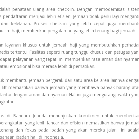
 adalah penataan ulang area check-in. Dengan memodernisasi siste
pendaftaran menjadi lebih efisien. Jemaah tidak perlu lagi mengantr
 dan kelelahan. Proses check-in yang lebih cepat juga membant
musim haji, memberikan pengalaman yang lebih tenang bagi jemaah.
kan layanan khusus untuk jemaah haji yang membutuhkan perhatia
medis tertentu. Fasilitas seperti ruang tunggu khusus dan petugas yan
pat pelayanan yang tepat. Ini memberikan rasa aman dan nyaman
tau emosional bisa merasa lebih di perhatikan.
untuk membantu jemaah bergerak dari satu area ke area lainnya denga
dan lift memastikan bahwa jemaah yang membawa banyak barang ata
h lantai dengan aman dan nyaman. Hal ini juga mengurangi waktu yan
ngkatan.
usus di Bandara Juanda menunjukkan komitmen untuk memberika
eberangkatan yang lebih lancar dan efisien memastikan bahwa jemaa
tenang dan fokus pada ibadah yang akan mereka jalani. Ini adala
anaan ibadah haji di Indonesia.