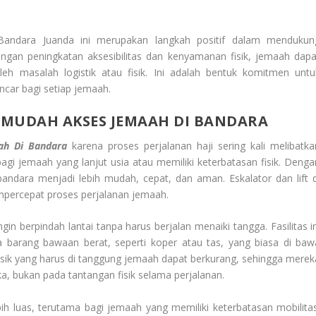
di Bandara Juanda ini merupakan langkah positif dalam mendukun
ngan peningkatan aksesibilitas dan kenyamanan fisik, jemaah dapa
h masalah logistik atau fisik. Ini adalah bentuk komitmen untu
ncar bagi setiap jemaah.
RMUDAH AKSES JEMAAH DI BANDARA
aah Di Bandara
karena proses perjalanan haji sering kali melibatka
agi jemaah yang lanjut usia atau memiliki keterbatasan fisik. Denga
i bandara menjadi lebih mudah, cepat, dan aman. Eskalator dan lift d
mpercepat proses perjalanan jemaah.
in berpindah lantai tanpa harus berjalan menaiki tangga. Fasilitas in
rang bawaan berat, seperti koper atau tas, yang biasa di baw
fisik yang harus di tanggung jemaah dapat berkurang, sehingga merek
a, bukan pada tantangan fisik selama perjalanan.
lebih luas, terutama bagi jemaah yang memiliki keterbatasan mobilitas