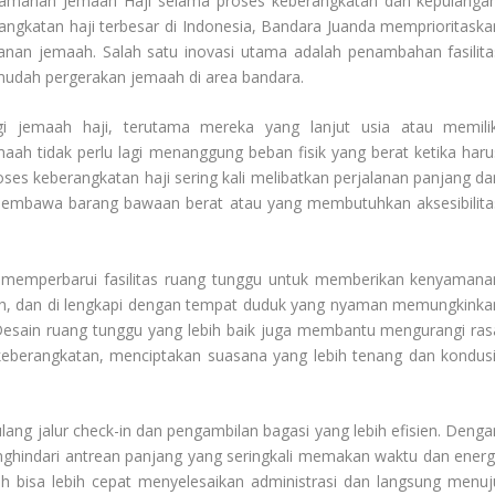
nyamanan Jemaah Haji
selama proses keberangkatan dan kepulangan
angkatan haji terbesar di Indonesia, Bandara Juanda memprioritaska
anan jemaah. Salah satu inovasi utama adalah penambahan fasilita
rmudah pergerakan jemaah di area bandara.
bagi jemaah haji, terutama mereka yang lanjut usia atau memilik
maah tidak perlu lagi menanggung beban fisik yang berat ketika haru
roses keberangkatan haji sering kali melibatkan perjalanan panjang da
membawa barang bawaan berat atau yang membutuhkan aksesibilita
 memperbarui fasilitas ruang tunggu untuk memberikan kenyamana
rsih, dan di lengkapi dengan tempat duduk yang nyaman memungkinka
esain ruang tunggu yang lebih baik juga membantu mengurangi ras
eberangkatan, menciptakan suasana yang lebih tenang dan kondusi
ang jalur check-in dan pengambilan bagasi yang lebih efisien. Denga
nghindari antrean panjang yang seringkali memakan waktu dan energi
ah bisa lebih cepat menyelesaikan administrasi dan langsung menuj