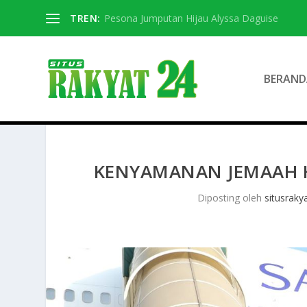
TREN:
Pesona Jumputan Hijau Alyssa Daguise
BERAND
KENYAMANAN JEMAAH H
Diposting oleh
situsraky