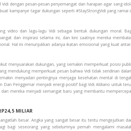
l Vidi dengan pesan-pesan penyemangat dan harapan agar sang idol
uat kampanye tagar dukungan seperti #StayStrongVidi yang ramai d
ng video dan lagu-lagu Vidi sebagai bentuk dukungan moral. Bag
angat dan inspirasi selama ini, dan kini saatnya mereka membala
onal. Hal ini menunjukkan adanya ikatan emosional yang kuat antar
uga ikut menyuarakan dukungan, yang semakin memperkuat posisi publi
lik yang mendukung memperkuat pesan bahwa Vidi tidak sendirian dala
semakin menyadari pentingnya menjaga kesehatan mental di tenga
gan Dan Penggemar
menjadi energi positif bagi Vidi Aldiano untuk ter
ulian dari mereka menjadi semangat baru yang membantu mempercepa
P24,5 MILIAR
sangatlah besar. Angka yang sangat besar itu tentu mengejutkan da
lagi bagi seseorang yang sebelumnya pernah mengalami masala