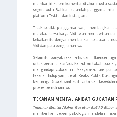
membanjiri kolom komentar di akun media sosia
segera pulih. Bahkan, sejumlah penggemar memb
platform Twitter dan Instagram.
Tidak sedikit penggemar yang membagikan ula
mereka, karya-karya Vidi telah memberikan sem
kebaikan itu dengan memberikan kekuatan emosi
Vidi dan para penggemarnya.
Selain itu, banyak rekan artis dan influencer j
untuk berdiri di sisi Vidi. Kehadiran tokoh pub
menghadapi cobaan ini. Masyarakat luas pun 
tekanan hidup yang berat.
Reaksi Publik Dukun
berjuang. Di saat-saat sulit, cinta dan keped
proses pemulihannya.
TEKANAN MENTAL AKIBAT GUGATAN R
Tekanan Mental Akibat Gugatan Rp24,5 Miliar
memberikan beban psikologis mendalam, apa