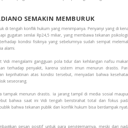
ALDIANO SEMAKIN MEMBURUK
ruk
di tengah konflik hukum yang menimpanya. Penyanyi yang di kena
pi gugatan senilai Rp24,5 miliar, yang membawa tekanan psikologi
 terhadap kondisi fisiknya yang sebelumnya sudah sempat melema
ia alami.
at Vidi mengalami gangguan pola tidur dan kehilangan nafsu makan
an terhadap penyakit, karena sistem imun menurun drastis. Par
n keprihatinan atas kondisi tersebut, menyadari bahwa kesehata
sik seseorang.
juga tampak menurun drastis. Ia jarang tampil di media sosial maupu
but bahwa saat ini Vidi tengah beristirahat total dan fokus pad
 publik bahwa tekanan publik dan konflik hukum bisa berdampak nyat
agikan pesan positif untuk para penggemarnya, meski dari nad