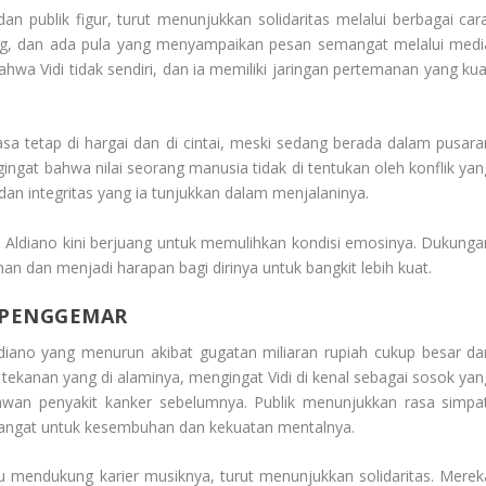
n publik figur, turut menunjukkan solidaritas melalui berbagai cara
g, dan ada pula yang menyampaikan pesan semangat melalui medi
hwa Vidi tidak sendiri, dan ia memiliki jaringan pertemanan yang kua
a tetap di hargai dan di cintai, meski sedang berada dalam pusara
gat bahwa nilai seorang manusia tidak di tentukan oleh konflik yan
an integritas yang ia tunjukkan dalam menjalaninya.
i Aldiano kini berjuang untuk memulihkan kondisi emosinya. Dukunga
an dan menjadi harapan bagi dirinya untuk bangkit lebih kuat.
 PENGGEMAR
Aldiano yang menurun akibat gugatan miliaran rupiah cukup besar da
tekanan yang di alaminya, mengingat Vidi di kenal sebagai sosok yan
melawan penyakit kanker sebelumnya. Publik menunjukkan rasa simpat
mangat untuk kesembuhan dan kekuatan mentalnya.
lu mendukung karier musiknya, turut menunjukkan solidaritas. Merek