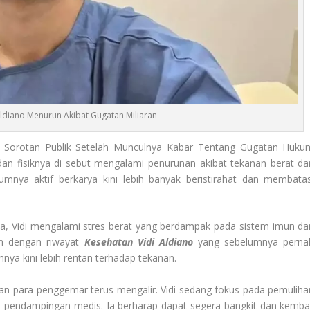
Aldiano Menurun Akibat Gugatan Miliaran
 Sorotan Publik Setelah Munculnya Kabar Tentang Gugatan Huku
dan fisiknya di sebut mengalami penurunan akibat tekanan berat dar
mnya aktif berkarya kini lebih banyak beristirahat dan membatas
ya, Vidi mengalami stres berat yang berdampak pada sistem imun da
rah dengan riwayat
Kesehatan Vidi Aldiano
yang sebelumnya perna
nya kini lebih rentan terhadap tekanan.
dan para penggemar terus mengalir. Vidi sedang fokus pada pemuliha
n pendampingan medis. Ia berharap dapat segera bangkit dan kembal