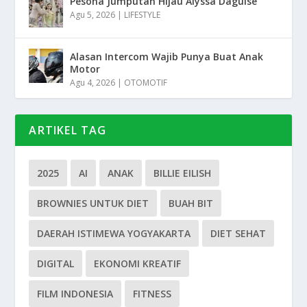
Pesona Jumputan Hijau Alyssa Daguise
Agu 5, 2026
|
LIFESTYLE
Alasan Intercom Wajib Punya Buat Anak
Motor
Agu 4, 2026
|
OTOMOTIF
ARTIKEL TAG
2025
AI
ANAK
BILLIE EILISH
BROWNIES UNTUK DIET
BUAH BIT
DAERAH ISTIMEWA YOGYAKARTA
DIET SEHAT
DIGITAL
EKONOMI KREATIF
FILM INDONESIA
FITNESS