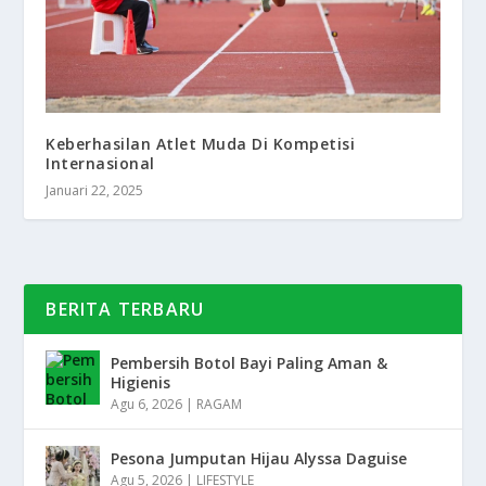
Keberhasilan Atlet Muda Di Kompetisi
Internasional
Januari 22, 2025
BERITA TERBARU
Pembersih Botol Bayi Paling Aman &
Higienis
Agu 6, 2026
|
RAGAM
Pesona Jumputan Hijau Alyssa Daguise
Agu 5, 2026
|
LIFESTYLE