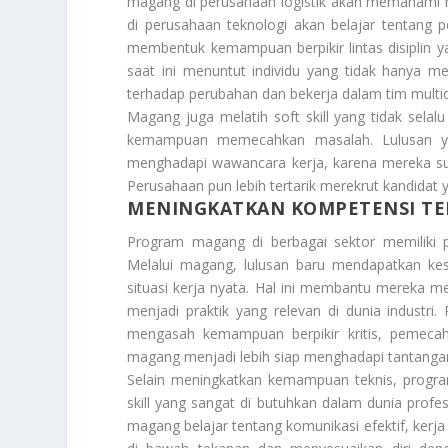
magang di perusahaan logistik akan memahami 
di perusahaan teknologi akan belajar tentang 
membentuk kemampuan berpikir lintas disiplin y
saat ini menuntut individu yang tidak hanya m
terhadap perubahan dan bekerja dalam tim multidi
Magang juga melatih soft skill yang tidak selalu
kemampuan memecahkan masalah. Lulusan yan
menghadapi wawancara kerja, karena mereka su
Perusahaan pun lebih tertarik merekrut kandidat 
MENINGKATKAN KOMPETENSI TE
Program magang di berbagai sektor memiliki
Melalui magang, lulusan baru mendapatkan k
situasi kerja nyata. Hal ini membantu mereka m
menjadi praktik yang relevan di dunia industri.
mengasah kemampuan berpikir kritis, pemecah
magang menjadi lebih siap menghadapi tantanga
Selain meningkatkan kemampuan teknis, progr
skill yang sangat di butuhkan dalam dunia profesi
magang belajar tentang komunikasi efektif, kerja