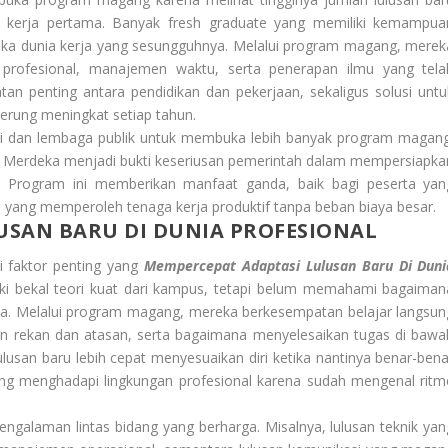
 kerja pertama. Banyak fresh graduate yang memiliki kemampua
ka dunia kerja yang sesungguhnya. Melalui program magang, merek
i profesional, manajemen waktu, serta penerapan ilmu yang tela
tan penting antara pendidikan dan pekerjaan, sekaligus solusi untu
erung meningkat setiap tahun.
ri dan lembaga publik untuk membuka lebih banyak program magang
pus Merdeka menjadi bukti keseriusan pemerintah dalam mempersiapka
 Program ini memberikan manfaat ganda, baik bagi peserta yan
ang memperoleh tenaga kerja produktif tanpa beban biaya besar.
USAN BARU DI DUNIA PROFESIONAL
 faktor penting yang
Mempercepat Adaptasi Lulusan Baru Di Duni
iki bekal teori kuat dari kampus, tetapi belum memahami bagaiman
yata. Melalui program magang, mereka berkesempatan belajar langsun
an rekan dan atasan, serta bagaimana menyelesaikan tugas di bawa
lusan baru lebih cepat menyesuaikan diri ketika nantinya benar-bena
ung menghadapi lingkungan profesional karena sudah mengenal ritm
engalaman lintas bidang yang berharga. Misalnya, lulusan teknik yan