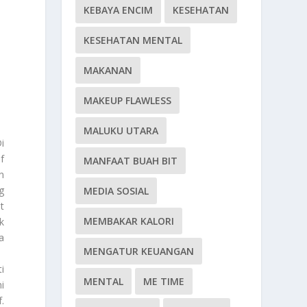
KEBAYA ENCIM
KESEHATAN
KESEHATAN MENTAL
MAKANAN
MAKEUP FLAWLESS
MALUKU UTARA
i
f
MANFAAT BUAH BIT
n
g
MEDIA SOSIAL
t
MEMBAKAR KALORI
k
a
MENGATUR KEUANGAN
i
MENTAL
ME TIME
i
.