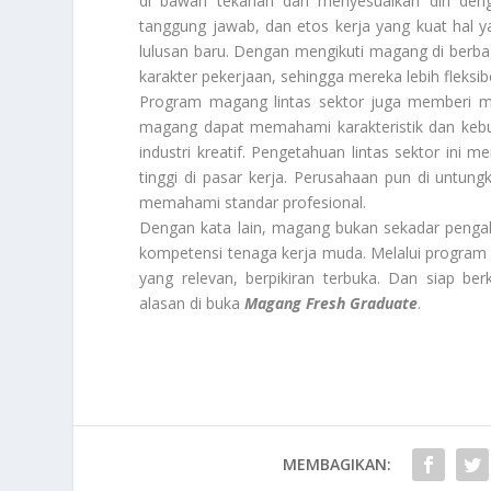
di bawah tekanan dan menyesuaikan diri deng
tanggung jawab, dan etos kerja yang kuat hal 
lulusan baru. Dengan mengikuti magang di berba
karakter pekerjaan, sehingga mereka lebih fleksib
Program magang lintas sektor juga memberi ma
magang dapat memahami karakteristik dan kebutu
industri kreatif. Pengetahuan lintas sektor ini 
tinggi di pasar kerja. Perusahaan pun di untun
memahami standar profesional.
Dengan kata lain, magang bukan sekadar penga
kompetensi tenaga kerja muda. Melalui program 
yang relevan, berpikiran terbuka. Dan siap be
alasan di buka
Magang Fresh Graduate
.
MEMBAGIKAN: