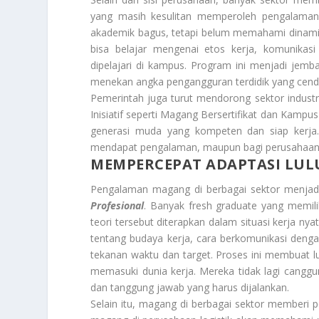
yang masih kesulitan memperoleh pengalaman
akademik bagus, tetapi belum memahami dinami
bisa belajar mengenai etos kerja, komunikas
dipelajari di kampus. Program ini menjadi jemba
menekan angka pengangguran terdidik yang cend
Pemerintah juga turut mendorong sektor indust
Inisiatif seperti Magang Bersertifikat dan Kam
generasi muda yang kompeten dan siap kerja.
mendapat pengalaman, maupun bagi perusahaan y
MEMPERCEPAT ADAPTASI LUL
Pengalaman magang di berbagai sektor menjadi
Profesional
. Banyak fresh graduate yang memil
teori tersebut diterapkan dalam situasi kerja n
tentang budaya kerja, cara berkomunikasi deng
tekanan waktu dan target. Proses ini membuat lu
memasuki dunia kerja. Mereka tidak lagi cangg
dan tanggung jawab yang harus dijalankan.
Selain itu, magang di berbagai sektor memberi p