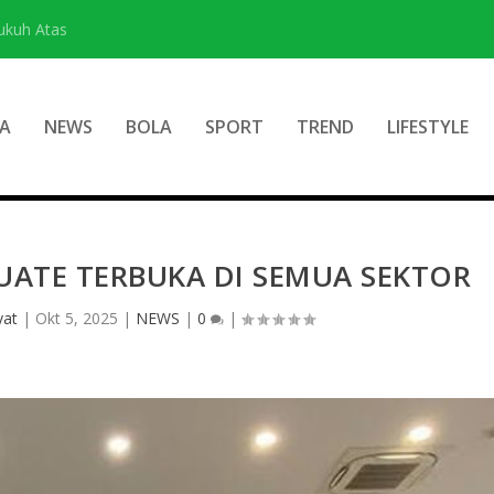
ukuh Atas
A
NEWS
BOLA
SPORT
TREND
LIFESTYLE
ATE TERBUKA DI SEMUA SEKTOR
yat
|
Okt 5, 2025
|
NEWS
|
0
|