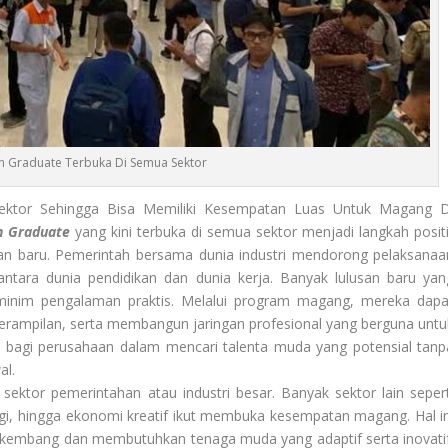
h Graduate Terbuka Di Semua Sektor
ktor Sehingga Bisa Memiliki Kesempatan Luas Untuk Magang D
h Graduate
yang kini terbuka di semua sektor menjadi langkah positi
an baru. Pemerintah bersama dunia industri mendorong pelaksanaa
ntara dunia pendidikan dan dunia kerja. Banyak lulusan baru yan
 minim pengalaman praktis. Melalui program magang, mereka dapa
erampilan, serta membangun jaringan profesional yang berguna untu
si bagi perusahaan dalam mencari talenta muda yang potensial tanp
al.
sektor pemerintahan atau industri besar. Banyak sektor lain sepert
rgi, hingga ekonomi kreatif ikut membuka kesempatan magang. Hal in
erkembang dan membutuhkan tenaga muda yang adaptif serta inovatif