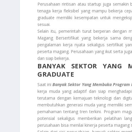
Perusahaan rintisan atau startup juga semak
tenaga kerja fleksibel yang mampu bekerja cepa
graduate memiliki kesempatan untuk mengeksp
sesuai.
Selain itu, pemerintah turut berperan dengan 
Magang Bersertifikat yang bekerja sama d
pengalaman kerja nyata sekaligus sertifikat ya
peserta magang. Perusahaan yang ikut serta jug
dan siap bekerja.
BANYAK SEKTOR YANG 
GRADUATE
Saat ini
Banyak Sektor Yang Membuka Program 
kerja muda yang adaptif dan siap menghadapi 
terutama dengan kemajuan teknologi dan digita
membutuhkan generasi muda yang memiliki seman
pemahaman tentang tren terkini. Program maga
potensial sekaligus memberikan pelatihan lan
perusahaan bisa menilai kinerja peserta magang 
Selain dari sisi perusahaan, banyak sektor me