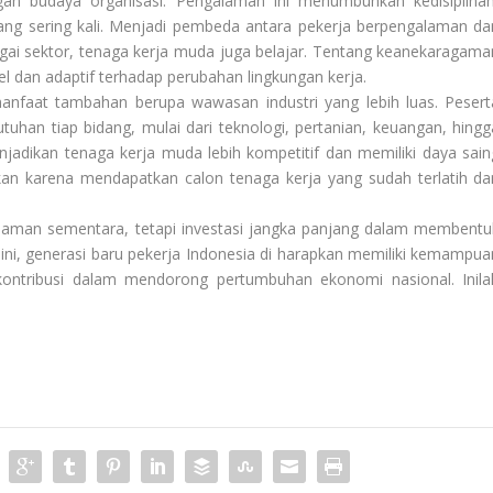
an budaya organisasi. Pengalaman ini menumbuhkan kedisiplinan
yang sering kali. Menjadi pembeda antara pekerja berpengalaman da
gai sektor, tenaga kerja muda juga belajar. Tentang keanekaragama
el dan adaptif terhadap perubahan lingkungan kerja.
nfaat tambahan berupa wawasan industri yang lebih luas. Pesert
han tiap bidang, mulai dari teknologi, pertanian, keuangan, hingg
menjadikan tenaga kerja muda lebih kompetitif dan memiliki daya sain
gkan karena mendapatkan calon tenaga kerja yang sudah terlatih da
laman sementara, tetapi investasi jangka panjang dalam membentu
ini, generasi baru pekerja Indonesia di harapkan memiliki kemampua
rkontribusi dalam mendorong pertumbuhan ekonomi nasional. Inila