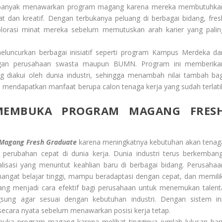
in banyak menawarkan program magang karena mereka membutuhka
t dan kreatif. Dengan terbukanya peluang di berbagai bidang, fres
lorasi minat mereka sebelum memutuskan arah karier yang palin
meluncurkan berbagai inisiatif seperti program Kampus Merdeka da
engan perusahaan swasta maupun BUMN. Program ini memberika
ng diakui oleh dunia industri, sehingga menambah nilai tambah bag
a mendapatkan manfaat berupa calon tenaga kerja yang sudah terlati
MEMBUKA PROGRAM MAGANG FRES
Magang Fresh Graduate
karena meningkatnya kebutuhan akan tenag
perubahan cepat di dunia kerja. Dunia industri terus berkembang
lisasi yang menuntut keahlian baru di berbagai bidang. Perusahaa
gat belajar tinggi, mampu beradaptasi dengan cepat, dan memilik
ng menjadi cara efektif bagi perusahaan untuk menemukan talent
gsung agar sesuai dengan kebutuhan industri. Dengan sistem ini
secara nyata sebelum menawarkan posisi kerja tetap.
mbuka program magang karena melihat tingginya jumlah lulusan bar