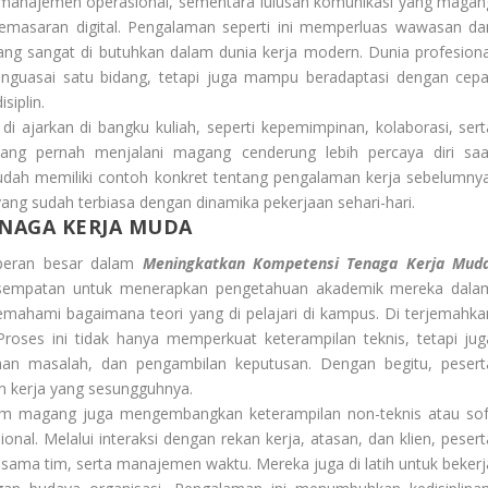
manajemen operasional, sementara lulusan komunikasi yang magan
pemasaran digital. Pengalaman seperti ini memperluas wawasan da
ang sangat di butuhkan dalam dunia kerja modern. Dunia profesiona
enguasai satu bidang, tetapi juga mampu beradaptasi dengan cepa
siplin.
 di ajarkan di bangku kuliah, seperti kepemimpinan, kolaborasi, sert
g pernah menjalani magang cenderung lebih percaya diri saa
dah memiliki contoh konkret tentang pengalaman kerja sebelumnya
yang sudah terbiasa dengan dinamika pekerjaan sehari-hari.
NAGA KERJA MUDA
 peran besar dalam
Meningkatkan Kompetensi Tenaga Kerja Mud
esempatan untuk menerapkan pengetahuan akademik mereka dala
emahami bagaimana teori yang di pelajari di kampus. Di terjemahka
 Proses ini tidak hanya memperkuat keterampilan teknis, tetapi jug
an masalah, dan pengambilan keputusan. Dengan begitu, pesert
n kerja yang sesungguhnya.
am magang juga mengembangkan keterampilan non-teknis atau sof
onal. Melalui interaksi dengan rekan kerja, atasan, dan klien, pesert
 sama tim, serta manajemen waktu. Mereka juga di latih untuk bekerj