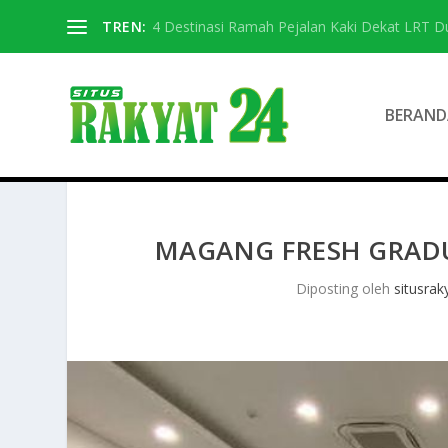
TREN:
4 Destinasi Ramah Pejalan Kaki Dekat LRT D
BERAND
MAGANG FRESH GRADU
Diposting oleh
situsrak