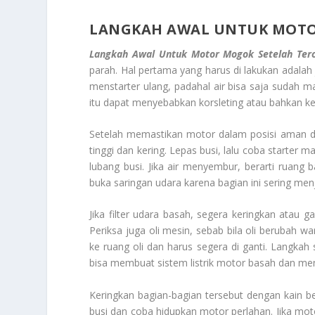
LANGKAH AWAL UNTUK MOTO
Langkah Awal Untuk Motor Mogok Setelah Tero
parah. Hal pertama yang harus di lakukan adal
menstarter ulang, padahal air bisa saja sudah ma
itu dapat menyebabkan korsleting atau bahkan 
Setelah memastikan motor dalam posisi aman da
tinggi dan kering. Lepas busi, lalu coba starter m
lubang busi. Jika air menyembur, berarti ruang b
buka saringan udara karena bagian ini sering me
Jika filter udara basah, segera keringkan atau 
Periksa juga oli mesin, sebab bila oli berubah w
ke ruang oli dan harus segera di ganti. Langkah 
bisa membuat sistem listrik motor basah dan men
Keringkan bagian-bagian tersebut dengan kain b
busi dan coba hidupkan motor perlahan. Jika mot