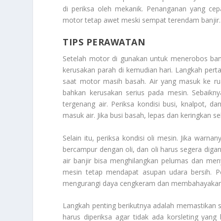
di periksa oleh mekanik. Penanganan yang ce
motor tetap awet meski sempat terendam banjir.
TIPS PERAWATAN
Setelah motor di gunakan untuk menerobos ban
kerusakan parah di kemudian hari. Langkah per
saat motor masih basah. Air yang masuk ke rua
bahkan kerusakan serius pada mesin. Sebaikny
tergenang air. Periksa kondisi busi, knalpot, dan
masuk air. Jika busi basah, lepas dan keringka
Selain itu, periksa kondisi oli mesin. Jika warn
bercampur dengan oli, dan oli harus segera diga
air banjir bisa menghilangkan pelumas dan menye
mesin tetap mendapat asupan udara bersih. P
mengurangi daya cengkeram dan membahayakan
Langkah penting berikutnya adalah memastikan se
harus diperiksa agar tidak ada korsleting yan