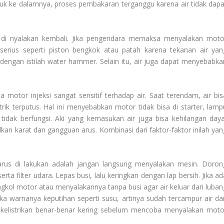
uk ke dalamnya, proses pembakaran terganggu karena air tidak dapa
a di nyalakan kembali. Jika pengendara memaksa menyalakan moto
n serius seperti piston bengkok atau patah karena tekanan air yan
l dengan istilah water hammer. Selain itu, air juga dapat menyebabka
 motor injeksi sangat sensitif terhadap air. Saat terendam, air bis
rik terputus. Hal ini menyebabkan motor tidak bisa di starter, lamp
tidak berfungsi. Aki yang kemasukan air juga bisa kehilangan daya
n karat dan gangguan arus. Kombinasi dari faktor-faktor inilah yan
rus di lakukan adalah jangan langsung menyalakan mesin. Doron
ta filter udara. Lepas busi, lalu keringkan dengan lap bersih. Jika ad
gkol motor atau menyalakannya tanpa busi agar air keluar dari luban
jika warnanya keputihan seperti susu, artinya sudah tercampur air da
em kelistrikan benar-benar kering sebelum mencoba menyalakan moto