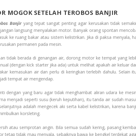
R MOGOK SETELAH TEROBOS BANJIR
bos Banjir
yang tepat sangat penting agar kerusakan tidak semaki
ah jangan langsung menyalakan motor. Banyak orang spontan mencob
suk ke ruang bakar atau sistem kelistrikan. Jika di paksa menyala, ha
kerusakan permanen pada mesin.
n tidak berada di genangan air, dorong motor ke tempat yang lebi
anual (dengan kick starter jika ada) untuk melihat apakah air keluar da
akar kemasukan air dan perlu di keringkan terlebih dahulu. Selain itu
njadi tempat air mengendap.
ganti dengan yang baru agar tidak menghambat aliran udara ke mesin
arna menjadi seperti susu (keruh keputihan), itu tanda air sudah masu
selanjutnya adalah mengecek aki serta kabel kelistrikan, karena banji
imbulkan korsleting.
ersih atau semprotan angin. Bila semua sudah kering, pasang kembal
or tetap tidak mau menyala, sebaiknya bawa ke bengkel terdekat aga