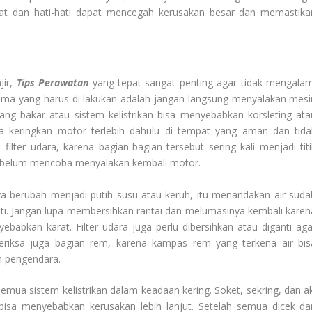
pat dan hati-hati dapat mencegah kerusakan besar dan memastika
jir,
Tips Perawatan
yang tepat sangat penting agar tidak mengalam
tama yang harus di lakukan adalah jangan langsung menyalakan mesi
ng bakar atau sistem kelistrikan bisa menyebabkan korsleting ata
a keringkan motor terlebih dahulu di tempat yang aman dan tida
 filter udara, karena bagian-bagian tersebut sering kali menjadi titi
n sebelum mencoba menyalakan kembali motor.
anya berubah menjadi putih susu atau keruh, itu menandakan air suda
nti. Jangan lupa membersihkan rantai dan melumasinya kembali karen
babkan karat. Filter udara juga perlu dibersihkan atau diganti aga
eriksa juga bagian rem, karena kampas rem yang terkena air bis
 pengendara.
mua sistem kelistrikan dalam keadaan kering. Soket, sekring, dan ak
g bisa menyebabkan kerusakan lebih lanjut. Setelah semua dicek da