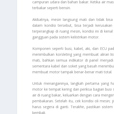
campuran udara dan bahan bakar. Ketika air mas
terbakar seperti bensin.
Akibatnya, mesin langsung mati dan tidak bis
dalam kondisi tersebut, bisa terjadi kerusaka
terperangkap di ruang mesin, kondisi ini di kena
gangguan pada sistem kelistrikan motor.
Komponen seperti busi, kabel, aki, dan ECU pada
menimbulkan korsleting yang membuat aliran list
mati, bahkan semua indikator di panel menjadi 
sementara kabel dan soket yang basah menimbulka
membuat motor tampak benar-benar mati total.
Untuk menanganinya, langkah pertama yang ha
motor ke tempat kering dan periksa bagian busi ser
air di ruang bakar, keluarkan dengan cara mengen
pembakaran. Setelah itu, cek kondisi oli mesin; 
harus segera di ganti. Terakhir, pastikan sist
kembali.