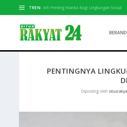
TREN:
Arti Penting Wanita Bagi Lingkungan Sosial
BERAND
PENTINGNYA LINGK
D
Diposting oleh
situsrakya