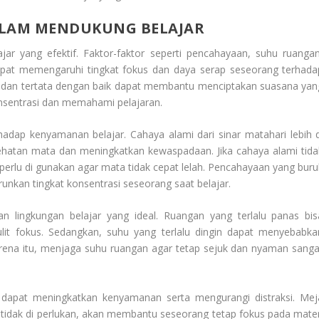
ALAM MENDUKUNG BELAJAR
ajar
yang efektif. Faktor-faktor seperti pencahayaan, suhu ruangan
pat memengaruhi tingkat fokus dan daya serap seseorang terhada
an dan tertata dengan baik dapat membantu menciptakan suasana yan
nsentrasi dan memahami pelajaran.
adap kenyamanan belajar. Cahaya alami dari sinar matahari lebih d
atan mata dan meningkatkan kewaspadaan. Jika cahaya alami tida
perlu di gunakan agar mata tidak cepat lelah. Pencahayaan yang buru
kan tingkat konsentrasi seseorang saat belajar.
 lingkungan belajar yang ideal. Ruangan yang terlalu panas bis
 fokus. Sedangkan, suhu yang terlalu dingin dapat menyebabka
rena itu, menjaga suhu ruangan agar tetap sejuk dan nyaman sanga
n dapat meningkatkan kenyamanan serta mengurangi distraksi. Mej
g tidak di perlukan, akan membantu seseorang tetap fokus pada mater