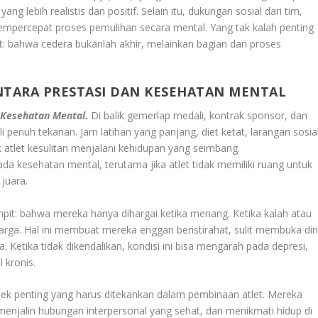
g lebih realistis dan positif. Selain itu, dukungan sosial dari tim,
mempercepat proses pemulihan secara mental. Yang tak kalah penting
: bahwa cedera bukanlah akhir, melainkan bagian dari proses
NTARA PRESTASI DAN KESEHATAN MENTAL
 Kesehatan Mental.
Di balik gemerlap medali, kontrak sponsor, dan
i penuh tekanan. Jam latihan yang panjang, diet ketat, larangan sosial
atlet kesulitan menjalani kehidupan yang seimbang.
a kesehatan mental, terutama jika atlet tidak memiliki ruang untuk
juara.
mpit: bahwa mereka hanya dihargai ketika menang. Ketika kalah atau
rga. Hal ini membuat mereka enggan beristirahat, sulit membuka diri
 Ketika tidak dikendalikan, kondisi ini bisa mengarah pada depresi,
 kronis.
pek penting yang harus ditekankan dalam pembinaan atlet. Mereka
, menjalin hubungan interpersonal yang sehat, dan menikmati hidup di