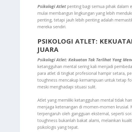
Psikologi Atlet
penting bagi semua pihak dalam 
mulai membangun lingkungan yang lebih menduk
penting, tetapi jauh lebih penting adalah mema
mereka sendiri.
PSIKOLOGI ATLET: KEKUAT
JUARA
Psikologi Atlet: Kekuatan Tak Terlihat Yang Me
ketangguhan mental sering kali menjadi pembeda 
para atlet di tingkat profesional hampir setara,
toughness mencakup kemampuan untuk tetap foku
meski menghadapi situasi sulit.
Atlet yang memiliki ketangguhan mental tidak h
menjaga ketenangan di momen-momen krusial. Me
terpengaruh oleh gangguan eksternal, seperti so
toughness bukanlah bakat alami, melainkan kuali
psikologis yang tepat.