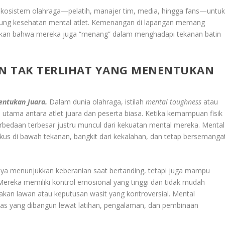
ekosistem olahraga—pelatih, manajer tim, media, hingga fans—untu
ung kesehatan mental atlet. Kemenangan di lapangan memang
stikan bahwa mereka juga “menang” dalam menghadapi tekanan batin
AN TAK TERLIHAT YANG MENENTUKAN
nentukan Juara.
Dalam dunia olahraga, istilah
mental toughness
atau
utama antara atlet juara dan peserta biasa. Ketika kemampuan fisik
 perbedaan terbesar justru muncul dari kekuatan mental mereka. Mental
s di bawah tekanan, bangkit dari kekalahan, dan tetap bersemanga
anya menunjukkan keberanian saat bertanding, tetapi juga mampu
reka memiliki kontrol emosional yang tinggi dan tidak mudah
rakan lawan atau keputusan wasit yang kontroversial. Mental
tas yang dibangun lewat latihan, pengalaman, dan pembinaan