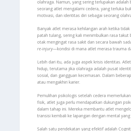
olahraga. Namun, yang sering terlupakan adalah b
seorang atlet mengalami cedera, yang terluka bu
motivasi, dan identitas diri sebagai seorang olah
Banyak atlet merasa kehilangan arah ketika tidak
patah tulang, sering kali menimbulkan rasa takut
otak mengingat rasa sakit dan secara bawah sada
re-injury
—kondisi di mana atlet merasa trauma dan
Lebih dari itu, ada juga aspek krisis identitas. 
hidup, terutama jika olahraga adalah pusat identit
sosial, dan gangguan kecemasan. Dalam beberapa
atau mengakhiri karier.
Pemulihan psikologis setelah cedera memerlukan p
fisik, atlet juga perlu mendapatkan dukungan psik
dalam tahap ini. Mereka membantu atlet mengel
transisi kembali ke lapangan dengan mental yang 
Salah satu pendekatan yang efektif adalah Cogn