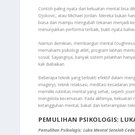
Contoh paling nyata dari kekuatan mental bisa dil
Djokovic, atau Michael Jordan. Mereka bukan hanya
biasa dan mampu mengubah tekanan menjadi kekua
menunjukkan performa terbaik, bukti nyata bahw
Namun demikian, membangun mental toughness bu
memahami psikologi atlet, program latihan menta
sosial. Sayangnya, banyak sistem pelatihan hany
kali diabaikan.
Beberapa teknik yang terbukti efektif dalam men
imagery), teknik relaksasi, meditasi kesadaran (mi
memiliki rutinitas mental yang sehat, seperti jou
mengelola kecemasan. Pada akhirnya, kekuatan m
ketangguhan mental, bakat dan keterampilan tek
PEMULIHAN PSIKOLOGIS: LUKA
Pemulihan Psikologis: Luka Mental Setelah Cede