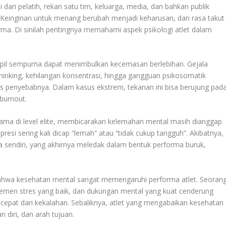
dari pelatih, rekan satu tim, keluarga, media, dan bahkan publik
. Keinginan untuk menang berubah menjadi keharusan, dan rasa takut
ma. Di sinilah pentingnya memahami aspek psikologi atlet dalam
pil sempurna dapat menimbulkan kecemasan berlebihan. Gejala
thinking, kehilangan konsentrasi, hingga gangguan psikosomatik
elas penyebabnya. Dalam kasus ekstrem, tekanan ini bisa berujung pad
burnout.
ama di level elite, membicarakan kelemahan mental masih dianggap
esi sering kali dicap “lemah” atau “tidak cukup tangguh”. Akibatnya,
sendiri, yang akhirnya meledak dalam bentuk performa buruk,
bahwa kesehatan mental sangat memengaruhi performa atlet. Seoran
jemen stres yang baik, dan dukungan mental yang kuat cenderung
 cepat dari kekalahan. Sebaliknya, atlet yang mengabaikan kesehatan
 diri, dan arah tujuan.