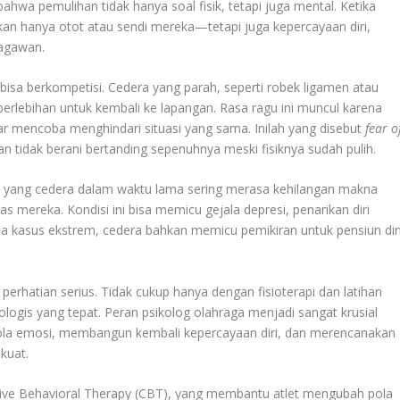
ahwa pemulihan tidak hanya soal fisik, tetapi juga mental. Ketika
kan hanya otot atau sendi mereka—tetapi juga kepercayaan diri,
ragawan.
 bisa berkompetisi. Cedera yang parah, seperti robek ligamen atau
 berlebihan untuk kembali ke lapangan. Rasa ragu ini muncul karena
r mencoba menghindari situasi yang sama. Inilah yang disebut
fear o
 tidak berani bertanding sepenuhnya meski fisiknya sudah pulih.
Atlet yang cedera dalam waktu lama sering merasa kehilangan makna
as mereka. Kondisi ini bisa memicu gejala depresi, penarikan diri
 kasus ekstrem, cedera bahkan memicu pemikiran untuk pensiun din
erhatian serius. Tidak cukup hanya dengan fisioterapi dan latihan
ologis yang tepat. Peran psikolog olahraga menjadi sangat krusial
ola emosi, membangun kembali kepercayaan diri, dan merencanakan
kuat.
itive Behavioral Therapy (CBT), yang membantu atlet mengubah pola