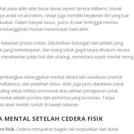
ihat pada atlet-atlet besar dunia seperti Serena Williams, Novak
 andal secara teknis, tetapi juga memiliki keyakinan diri yang luar
tan. Dalam banyak kasus, justru di saat tertinggal mereka
a ketangguhan mental menentukan hasil akhir.
kanlah proses instan. Dibutuhkan dukungan dari pelatih yang
l yang berkelanjutan, dan ruang untuk gagal tanpa dihukum secara
a menekankan pada fisik dan strategi, sementara aspek mental sering
gembangkan ketangguhan mental antara lain visualisasi (mental
ndfulness), dan pelatihan fokus. Atlet juga perlu diarahkan untuk
rnaling untuk refleksi emosional atau latihan pernapasan untuk
ental adalah pondasi dari performa yang konsisten. Tanpa
nis akan mudah runtuh di bawah tekanan.
 MENTAL SETELAH CEDERA FISIK
ra Fisik.
Cedera merupakan bagian tak terpisahkan dari dunia