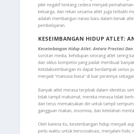
pikir negatif tentang cedera menjadi pemahaman yan
keluarga, dan rekan sesama atlet juga terbukti 
adalah membangun narasi baru dalam benak atlet
pembelajaran.
KESEIMBANGAN HIDUP ATLET: A
Keseimbangan Hidup Atlet: Antara Prestasi Dan
sorotan media, kehidupan seorang atlet sering kal
dan siklus kompetisi yang padat membuat banyak 
Ketidakseimbangan ini dapat berdampak serius pad
menjadi “manusia biasa” di luar perannya sebagai 
Banyak atlet merasa terjebak dalam identitas se
tidak tampil maksimal, mereka merasa tidak berha
dan terus memaksakan diri untuk tampil sempurna.
gangguan makan, insomnia, dan kelelahan mental
Oleh karena itu, keseimbangan hidup menjadi as
perlu waktu untuk bersosialisasi, menjalani hobi