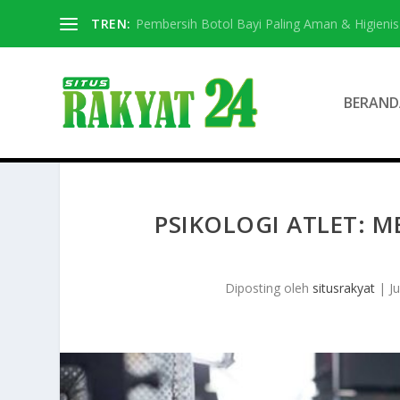
TREN:
Pembersih Botol Bayi Paling Aman & Higienis
BERAND
PSIKOLOGI ATLET: M
Diposting oleh
situsrakyat
|
J