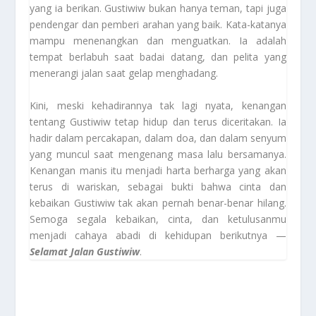
yang ia berikan. Gustiwiw bukan hanya teman, tapi juga
pendengar dan pemberi arahan yang baik. Kata-katanya
mampu menenangkan dan menguatkan. Ia adalah
tempat berlabuh saat badai datang, dan pelita yang
menerangi jalan saat gelap menghadang.
Kini, meski kehadirannya tak lagi nyata, kenangan
tentang Gustiwiw tetap hidup dan terus diceritakan. Ia
hadir dalam percakapan, dalam doa, dan dalam senyum
yang muncul saat mengenang masa lalu bersamanya.
Kenangan manis itu menjadi harta berharga yang akan
terus di wariskan, sebagai bukti bahwa cinta dan
kebaikan Gustiwiw tak akan pernah benar-benar hilang.
Semoga segala kebaikan, cinta, dan ketulusanmu
menjadi cahaya abadi di kehidupan berikutnya —
Selamat Jalan Gustiwiw
.