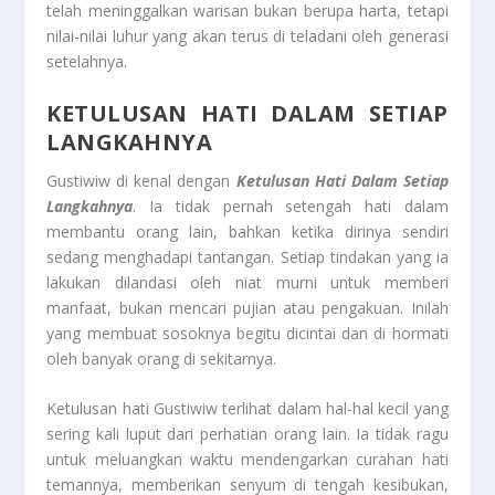
telah meninggalkan warisan bukan berupa harta, tetapi
nilai-nilai luhur yang akan terus di teladani oleh generasi
setelahnya.
KETULUSAN HATI DALAM SETIAP
LANGKAHNYA
Gustiwiw di kenal dengan
Ketulusan Hati Dalam Setiap
Langkahnya
. Ia tidak pernah setengah hati dalam
membantu orang lain, bahkan ketika dirinya sendiri
sedang menghadapi tantangan. Setiap tindakan yang ia
lakukan dilandasi oleh niat murni untuk memberi
manfaat, bukan mencari pujian atau pengakuan. Inilah
yang membuat sosoknya begitu dicintai dan di hormati
oleh banyak orang di sekitarnya.
Ketulusan hati Gustiwiw terlihat dalam hal-hal kecil yang
sering kali luput dari perhatian orang lain. Ia tidak ragu
untuk meluangkan waktu mendengarkan curahan hati
temannya, memberikan senyum di tengah kesibukan,