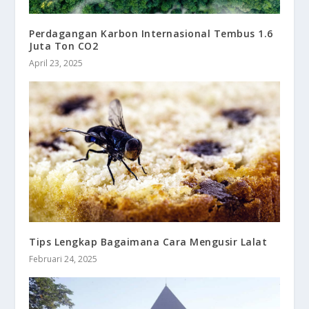
Perdagangan Karbon Internasional Tembus 1.6
Juta Ton CO2
April 23, 2025
Tips Lengkap Bagaimana Cara Mengusir Lalat
Februari 24, 2025