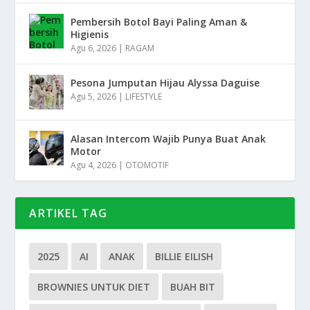
Pembersih Botol Bayi Paling Aman &
Higienis
Agu 6, 2026
|
RAGAM
Pesona Jumputan Hijau Alyssa Daguise
Agu 5, 2026
|
LIFESTYLE
Alasan Intercom Wajib Punya Buat Anak
Motor
Agu 4, 2026
|
OTOMOTIF
ARTIKEL TAG
2025
AI
ANAK
BILLIE EILISH
BROWNIES UNTUK DIET
BUAH BIT