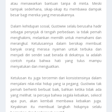
atau menawarkan bantuan tanpa di minta. Meski
tampak sederhana, sikap-sikap itu membawa dampak
besar bagi mereka yang merasakannya.
Dalam kehidupan sosial, Gustiwiw selalu berusaha hadir
sebagai penyejuk di tengah perbedaan. Ia tidak pernah
menghakimi, melainkan memilih untuk memahami dan
merangkul. Ketulusannya dalam bersikap membuat
banyak orang merasa nyaman untuk terbuka dan
menjadi diri sendiri saat berada di dekatnya. Ia adalah
contoh nyata bahwa hati yang tulus mampu
menyatukan dan menguatkan.
Ketulusan itu juga tercermin dari konsistensinya dalam
menjalani nilai-nilai hidup yang ia pegang. Gustiwiw tak
pernah berhenti berbuat baik, bahkan ketika tidak ada
yang melihat. Ia percaya bahwa segala kebaikan, sekecil
apa pun, akan kembali membawa kebaikan juga.
Keyakinan itu membuat langkah hidupnya selalu