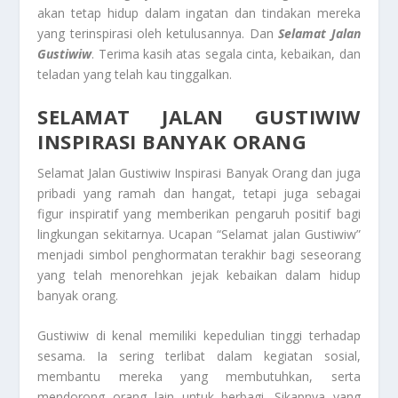
akan tetap hidup dalam ingatan dan tindakan mereka
yang terinspirasi oleh ketulusannya. Dan
Selamat Jalan
Gustiwiw
. Terima kasih atas segala cinta, kebaikan, dan
teladan yang telah kau tinggalkan.
SELAMAT JALAN GUSTIWIW
INSPIRASI BANYAK ORANG
Selamat Jalan Gustiwiw Inspirasi Banyak Orang
dan juga
pribadi yang ramah dan hangat, tetapi juga sebagai
figur inspiratif yang memberikan pengaruh positif bagi
lingkungan sekitarnya. Ucapan “Selamat jalan Gustiwiw”
menjadi simbol penghormatan terakhir bagi seseorang
yang telah menorehkan jejak kebaikan dalam hidup
banyak orang.
Gustiwiw di kenal memiliki kepedulian tinggi terhadap
sesama. Ia sering terlibat dalam kegiatan sosial,
membantu mereka yang membutuhkan, serta
mendorong orang lain untuk berbagi. Sikapnya yang