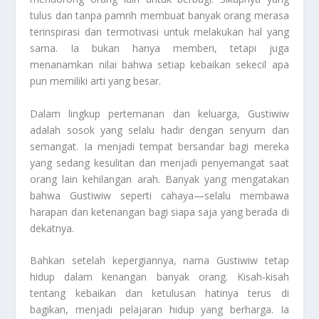
tulus dan tanpa pamrih membuat banyak orang merasa
terinspirasi dan termotivasi untuk melakukan hal yang
sama. Ia bukan hanya memberi, tetapi juga
menanamkan nilai bahwa setiap kebaikan sekecil apa
pun memiliki arti yang besar.
Dalam lingkup pertemanan dan keluarga, Gustiwiw
adalah sosok yang selalu hadir dengan senyum dan
semangat. Ia menjadi tempat bersandar bagi mereka
yang sedang kesulitan dan menjadi penyemangat saat
orang lain kehilangan arah. Banyak yang mengatakan
bahwa Gustiwiw seperti cahaya—selalu membawa
harapan dan ketenangan bagi siapa saja yang berada di
dekatnya.
Bahkan setelah kepergiannya, nama Gustiwiw tetap
hidup dalam kenangan banyak orang. Kisah-kisah
tentang kebaikan dan ketulusan hatinya terus di
bagikan, menjadi pelajaran hidup yang berharga. Ia