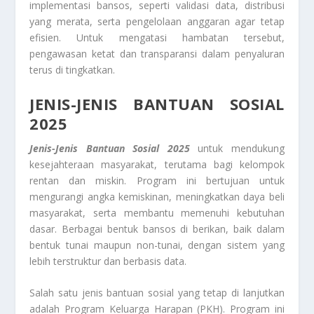
implementasi bansos, seperti validasi data, distribusi
yang merata, serta pengelolaan anggaran agar tetap
efisien. Untuk mengatasi hambatan tersebut,
pengawasan ketat dan transparansi dalam penyaluran
terus di tingkatkan.
JENIS-JENIS BANTUAN SOSIAL
2025
Jenis-Jenis Bantuan Sosial 2025
untuk mendukung
kesejahteraan masyarakat, terutama bagi kelompok
rentan dan miskin. Program ini bertujuan untuk
mengurangi angka kemiskinan, meningkatkan daya beli
masyarakat, serta membantu memenuhi kebutuhan
dasar. Berbagai bentuk bansos di berikan, baik dalam
bentuk tunai maupun non-tunai, dengan sistem yang
lebih terstruktur dan berbasis data.
Salah satu jenis bantuan sosial yang tetap di lanjutkan
adalah Program Keluarga Harapan (PKH). Program ini