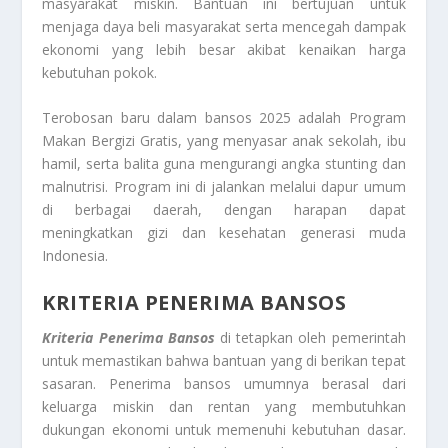
masyarakat miskin. Bantuan ini bertujuan untuk
menjaga daya beli masyarakat serta mencegah dampak
ekonomi yang lebih besar akibat kenaikan harga
kebutuhan pokok.
Terobosan baru dalam bansos 2025 adalah Program
Makan Bergizi Gratis, yang menyasar anak sekolah, ibu
hamil, serta balita guna mengurangi angka stunting dan
malnutrisi. Program ini di jalankan melalui dapur umum
di berbagai daerah, dengan harapan dapat
meningkatkan gizi dan kesehatan generasi muda
Indonesia.
KRITERIA PENERIMA BANSOS
Kriteria Penerima Bansos
di tetapkan oleh pemerintah
untuk memastikan bahwa bantuan yang di berikan tepat
sasaran. Penerima bansos umumnya berasal dari
keluarga miskin dan rentan yang membutuhkan
dukungan ekonomi untuk memenuhi kebutuhan dasar.