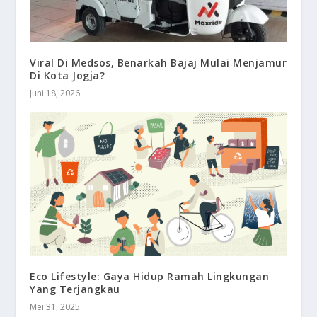
Viral Di Medsos, Benarkah Bajaj Mulai Menjamur
Di Kota Jogja?
Juni 18, 2026
Eco Lifestyle: Gaya Hidup Ramah Lingkungan
Yang Terjangkau
Mei 31, 2025