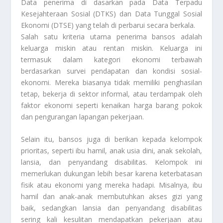
Data penerima di dasarkan pada Data Terpadu
Kesejahteraan Sosial (DTKS) dan Data Tunggal Sosial
Ekonomi (DTSE) yang telah di perbarui secara berkala.
Salah satu kriteria utama penerima bansos adalah
keluarga miskin atau rentan miskin. Keluarga ini
termasuk dalam kategori ekonomi terbawah
berdasarkan survei pendapatan dan kondisi sosial-
ekonomi. Mereka biasanya tidak memiliki penghasilan
tetap, bekerja di sektor informal, atau terdampak oleh
faktor ekonomi seperti kenaikan harga barang pokok
dan pengurangan lapangan pekerjaan.
Selain itu, bansos juga di berikan kepada kelompok
prioritas, seperti ibu hamil, anak usia dini, anak sekolah,
lansia, dan penyandang disabilitas. Kelompok ini
memerlukan dukungan lebih besar karena keterbatasan
fisik atau ekonomi yang mereka hadapi. Misalnya, ibu
hamil dan anak-anak membutuhkan akses gizi yang
baik, sedangkan lansia dan penyandang disabilitas
sering kali kesulitan mendapatkan pekerjaan atau