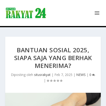
BANTUAN SOSIAL 2025,
SIAPA SAJA YANG BERHAK
MENERIMA?
Diposting oleh
situsrakyat
|
Feb 7, 2025
|
NEWS
|
0
|