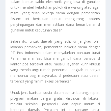
dalam bentuk saldo elektronik yang bisa di gunakan
untuk membeli kebutuhan pokok di e-warong atau agen
resmi yang telah bekerja sama dengan pemerintah.
Sistem ini bertujuan untuk mengurangi potensi
penyimpangan dan memastikan dana benar-benar di
gunakan untuk kebutuhan dasar.
Selain itu, untuk daerah yang sulit di jangkau oleh
layanan perbankan, pemerintah bekerja sama dengan
PT Pos Indonesia dalam menyalurkan bantuan tunai.
Penerima manfaat bisa mengambil dana bansos di
kantor pos terdekat atau melalui layanan kurir khusus
yang mendatangi rumah penerima. Langkah ini sangat
membantu bagi masyarakat di pedesaan atau daerah
terpencil yang minim akses perbankan.
Untuk jenis bantuan sosial dalam bentuk barang, seperti
program makan bergizi gratis, distribusi di lakukan
melalui sekolah, posyandu, dan dapur umum di
berbagai daerah. Program ini di rancang untuk