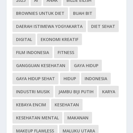
2025
AI
ANAK
BILLIE EILISH
BROWNIES UNTUK DIET
BUAH BIT
DAERAH ISTIMEWA YOGYAKARTA
DIET SEHAT
DIGITAL
EKONOMI KREATIF
FILM INDONESIA
FITNESS
GANGGUAN KESEHATAN
GAYA HIDUP
GAYA HIDUP SEHAT
HIDUP
INDONESIA
INDUSTRI MUSIK
JAMBU BIJI PUTIH
KARYA
KEBAYA ENCIM
KESEHATAN
KESEHATAN MENTAL
MAKANAN
MAKEUP FLAWLESS
MALUKU UTARA