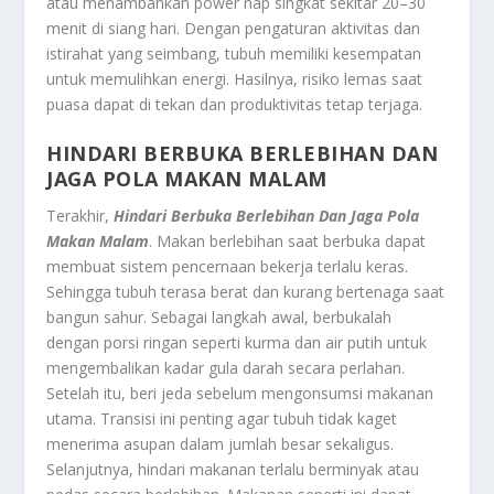
atau menambahkan power nap singkat sekitar 20–30
menit di siang hari. Dengan pengaturan aktivitas dan
istirahat yang seimbang, tubuh memiliki kesempatan
untuk memulihkan energi. Hasilnya, risiko lemas saat
puasa dapat di tekan dan produktivitas tetap terjaga.
HINDARI BERBUKA BERLEBIHAN DAN
JAGA POLA MAKAN MALAM
Terakhir,
Hindari Berbuka Berlebihan Dan Jaga Pola
Makan Malam
. Makan berlebihan saat berbuka dapat
membuat sistem pencernaan bekerja terlalu keras.
Sehingga tubuh terasa berat dan kurang bertenaga saat
bangun sahur. Sebagai langkah awal, berbukalah
dengan porsi ringan seperti kurma dan air putih untuk
mengembalikan kadar gula darah secara perlahan.
Setelah itu, beri jeda sebelum mengonsumsi makanan
utama. Transisi ini penting agar tubuh tidak kaget
menerima asupan dalam jumlah besar sekaligus.
Selanjutnya, hindari makanan terlalu berminyak atau